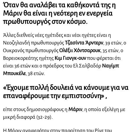
Όταν θα αναλάβει τα καθήκοντά της η
Μάριν
θα είναι η νεότερη εν ενεργεία
πρωθυπουργός στον κόσμο.
Άλλες διεθνείς νέες ηγέτιδες και νέοι ηγέτες είναι η
Νεοζηλανδή πρωθυπουργός
Τζασίντα Άρντερν
, 39 ετών, ο
Ουκρανός πρωθυπουργός
Ολέξιι Χόντσαρουκ
, 35 ετών, ο
Βορειοκορεάτης ηγέτης
Κιμ Γιονγκ-ουν
που φέρεται ότι
είναι 36 ετών και ο πρόεδρος του Ελ Σαλβαδόρ
Ναγίμπ
Μπουκέλε
, 38 ετών.
«Έχουμε πολλή δουλειά να κάνουμε για να
επαναφέρουμε την εμπιστοσύνη» ,
είπε στους δημοσιογράφους η
Μάριν
, η οποία εξελέγη με
μικρή διαφορά (32-29).
Η Μάριν αναφερόταν στην παραίτηση του Ρίνε του