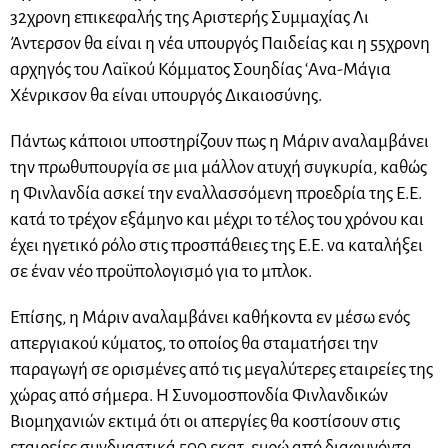
32χρονη επικεφαλής της Αριστερής Συμμαχίας Λι
Άντερσον θα είναι η νέα υπουργός Παιδείας και η 55χρονη
αρχηγός του Λαϊκού Κόμματος Σουηδίας ‘Ανα-Μάγια
Χένρικσον θα είναι υπουργός Δικαιοσύνης.
Πάντως κάποιοι υποστηρίζουν πως η Μάριν αναλαμβάνει
την πρωθυπουργία σε μια μάλλον ατυχή συγκυρία, καθώς
η Φινλανδία ασκεί την εναλλασσόμενη προεδρία της Ε.Ε.
κατά το τρέχον εξάμηνο και μέχρι το τέλος του χρόνου και
έχει ηγετικό ρόλο στις προσπάθειες της Ε.Ε. να καταλήξει
σε έναν νέο προϋπολογισμό για το μπλοκ.
Επίσης, η Μάριν αναλαμβάνει καθήκοντα εν μέσω ενός
απεργιακού κύματος, το οποίος θα σταματήσει την
παραγωγή σε ορισμένες από τις μεγαλύτερες εταιρείες της
χώρας από σήμερα. Η Συνομοσπονδία Φινλανδικών
Βιομηχανιών εκτιμά ότι οι απεργίες θα κοστίσουν στις
εταιρείες συνδυαστικά 500 εκατ. ευρώ από διαφυγόντα