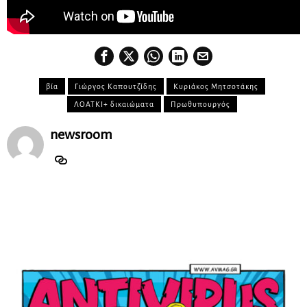
βία
Γιώργος Καπουτζίδης
Κυριάκος Μητσοτάκης
ΛΟΑΤΚΙ+ δικαιώματα
Πρωθυπουργός
newsroom