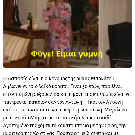
Η Ασπασία είναι η οικονόμος της οικίας Μαρκάτου.
Δηλώνει γνήσιο λαϊκό κορίτσι. Είναι 30 ετών, παρθένα,
απελπισμένη σεξουαλικά και η μόνη της επιθυμία είναι να
παντρευτεί κάποιον σαν τον Αντώνη. Ή και τον Αντώνη
ακόμα, με τον οποίο είναι κρυφά ερωτευμένη. Μεγάλωσε
με την οικία Μαρκάτου απ’ όταν ήταν μικρό παιδί.
Αγαπημένο της χόμπι το κουστομπολιό με την Σόφη, την
ιδιαιτέρα της Χριστίνας. Πρόσχαρη, ευδιάθετη και με