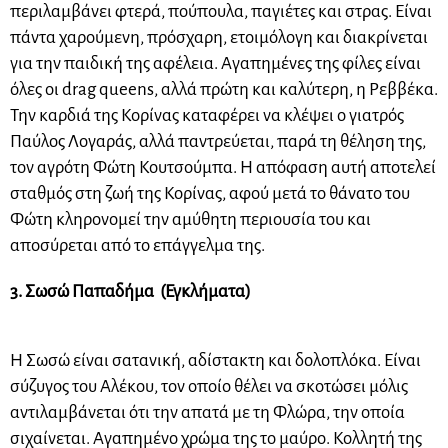
περιλαμβάνει φτερά, πούπουλα, παγιέτες και στρας. Είναι
πάντα χαρούμενη, πρόσχαρη, ετοιμόλογη και διακρίνεται
για την παιδική της αφέλεια. Αγαπημένες της φίλες είναι
όλες οι drag queens, αλλά πρώτη και καλύτερη, η Ρεββέκα.
Την καρδιά της Κορίνας καταφέρει να κλέψει ο γιατρός
Παύλος Λογαράς, αλλά παντρεύεται, παρά τη θέληση της,
τον αγρότη Φώτη Κουτσούμπα. Η απόφαση αυτή αποτελεί
σταθμός στη ζωή της Κορίνας, αφού μετά το θάνατο του
Φώτη κληρονομεί την αμύθητη περιουσία του και
αποσύρεται από το επάγγελμα της.
3. Σωσώ Παπαδήμα (Εγκλήματα)
Η Σωσώ είναι σατανική, αδίστακτη και δολοπλόκα. Είναι
σύζυγος του Αλέκου, τον οποίο θέλει να σκοτώσει μόλις
αντιλαμβάνεται ότι την απατά με τη Φλώρα, την οποία
σιχαίνεται. Αγαπημένο χρώμα της το μαύρο. Κολλητή της