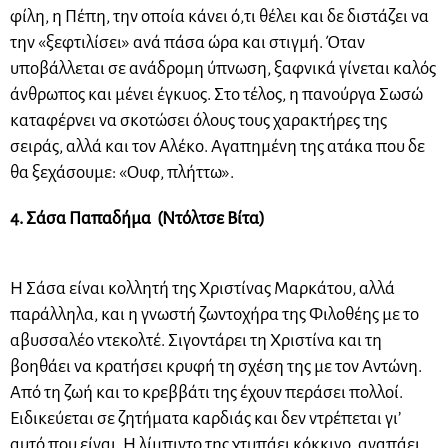
φίλη, η Πέπη, την οποία κάνει ό,τι θέλει και δε διστάζει να
την «ξεφτιλίσει» ανά πάσα ώρα και στιγμή. Όταν
υποβάλλεται σε ανάδρομη ύπνωση, ξαφνικά γίνεται καλός
άνθρωπος και μένει έγκυος. Στο τέλος, η πανούργα Σωσώ
καταφέρνει να σκοτώσει όλους τους χαρακτήρες της
σειράς, αλλά και τον Αλέκο. Αγαπημένη της ατάκα που δε
θα ξεχάσουμε: «Ουφ, πλήττω».
4. Σάσα Παπαδήμα (Ντόλτσε Βίτα)
Η Σάσα είναι κολλητή της Χριστίνας Μαρκάτου, αλλά
παράλληλα, και η γνωστή ζωντοχήρα της Φιλοθέης με το
αβυσσαλέο ντεκολτέ. Σιγοντάρει τη Χριστίνα και τη
βοηθάει να κρατήσει κρυφή τη σχέση της με τον Αντώνη.
Από τη ζωή και το κρεββάτι της έχουν περάσει πολλοί.
Ειδικεύεται σε ζητήματα καρδιάς και δεν ντρέπεται γι’
αυτό που είναι. Η λίμπιντο της χτυπάει κόκκινο, αγαπάει