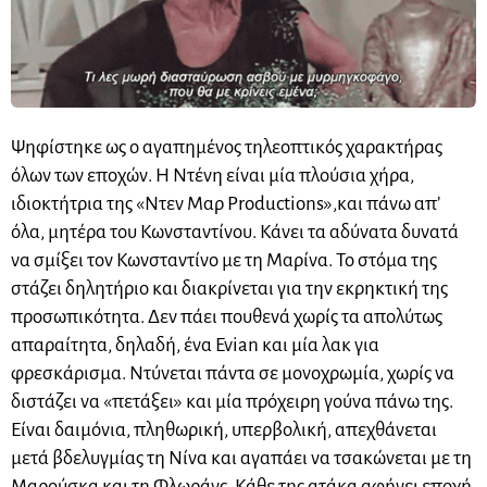
Ψηφίστηκε ως ο αγαπημένος τηλεοπτικός χαρακτήρας
όλων των εποχών. Η Ντένη είναι μία πλούσια χήρα,
ιδιοκτήτρια της «Ντεν Μαρ Productions»,και πάνω απ’
όλα, μητέρα του Κωνσταντίνου. Κάνει τα αδύνατα δυνατά
να σμίξει τον Κωνσταντίνο με τη Μαρίνα. Το στόμα της
στάζει δηλητήριο και διακρίνεται για την εκρηκτική της
προσωπικότητα. Δεν πάει πουθενά χωρίς τα απολύτως
απαραίτητα, δηλαδή, ένα Evian και μία λακ για
φρεσκάρισμα. Ντύνεται πάντα σε μονοχρωμία, χωρίς να
διστάζει να «πετάξει» και μία πρόχειρη γούνα πάνω της.
Είναι δαιμόνια, πληθωρική, υπερβολική, απεχθάνεται
μετά βδελυγμίας τη Νίνα και αγαπάει να τσακώνεται με τη
Μαρούσκα και τη Φλωράνς. Κάθε της ατάκα αφήνει εποχή