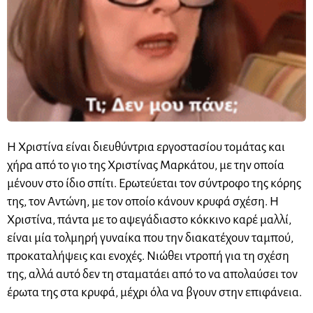
Η Χριστίνα είναι διευθύντρια εργοστασίου τομάτας και
χήρα από το γιο της Χριστίνας Μαρκάτου, με την οποία
μένουν στο ίδιο σπίτι. Ερωτεύεται τον σύντροφο της κόρης
της, τον Αντώνη, με τον οποίο κάνουν κρυφά σχέση. Η
Χριστίνα, πάντα με το αψεγάδιαστο κόκκινο καρέ μαλλί,
είναι μία τολμηρή γυναίκα που την διακατέχουν ταμπού,
προκαταλήψεις και ενοχές. Νιώθει ντροπή για τη σχέση
της, αλλά αυτό δεν τη σταματάει από το να απολαύσει τον
έρωτα της στα κρυφά, μέχρι όλα να βγουν στην επιφάνεια.