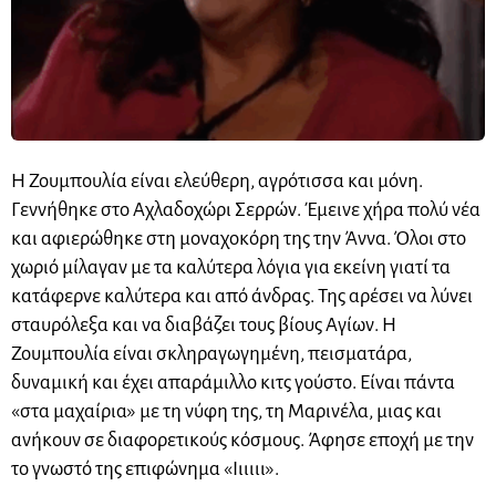
Η Ζουμπουλία είναι ελεύθερη, αγρότισσα και μόνη.
Γεννήθηκε στο Αχλαδοχώρι Σερρών. Έμεινε χήρα πολύ νέα
και αφιερώθηκε στη μοναχοκόρη της την Άννα. Όλοι στο
χωριό μίλαγαν με τα καλύτερα λόγια για εκείνη γιατί τα
κατάφερνε καλύτερα και από άνδρας. Της αρέσει να λύνει
σταυρόλεξα και να διαβάζει τους βίους Αγίων. Η
Ζουμπουλία είναι σκληραγωγημένη, πεισματάρα,
δυναμική και έχει απαράμιλλο κιτς γούστο. Είναι πάντα
«στα μαχαίρια» με τη νύφη της, τη Μαρινέλα, μιας και
ανήκουν σε διαφορετικούς κόσμους. Άφησε εποχή με την
το γνωστό της επιφώνημα «Ιιιιιι».