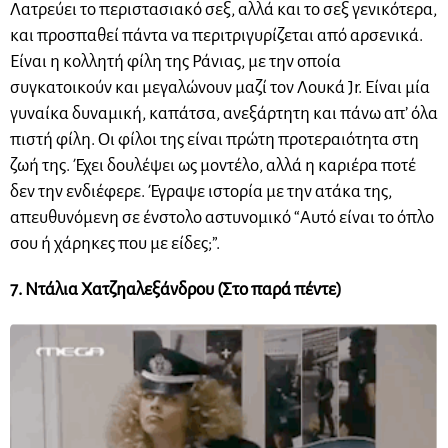
Λατρεύει το περιστασιακό σεξ, αλλά και το σεξ γενικότερα,
και προσπαθεί πάντα να περιτριγυρίζεται από αρσενικά.
Είναι η κολλητή φίλη της Ράνιας, με την οποία
συγκατοικούν και μεγαλώνουν μαζί τον Λουκά Jr. Είναι μία
γυναίκα δυναμική, καπάτσα, ανεξάρτητη και πάνω απ’ όλα
πιστή φίλη. Οι φίλοι της είναι πρώτη προτεραιότητα στη
ζωή της. Έχει δουλέψει ως μοντέλο, αλλά η καριέρα ποτέ
δεν την ενδιέφερε. Έγραψε ιστορία με την ατάκα της,
απευθυνόμενη σε ένστολο αστυνομικό “Αυτό είναι το όπλο
σου ή χάρηκες που με είδες;”.
7. Ντάλια Χατζηαλεξάνδρου (Στο παρά πέντε)