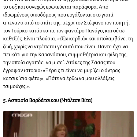
το σεξ και συνεχώς ερωτεύεται παράφορα. Από
ιδρωμένους οικοδόμους που εργάζονται στο γιαπί
απέναντι από το σπίτι της, μέχρι τον Στέφανο τον ποιητή,
τον Τούρκο κατάσκοπο, τον φαντάρο Πανάγο, και ούτω
καθεξής. Είναι πλούσια, «έξω καρδιά» και απολαμβάνει τη
ζωή, χωρίς να ντρέπεται γι’ αυτό που είναι. Πάντα έχει να
πει κάτι για την Καρανάσιου, συμμαθήτρια και φίλη της,
την οποία αγαπάει να μισεί. Ατάκες της Σάσας που
έγραψαν ιστορία: «Ξέρεις τι είναι να μυρίζει ο άντρας
κατσικίσια φέτα;», «Πότε να έρθω να μου αλλάξεις
τσιμούχες;».
5. Ασπασία Βαρδάτσικου (Ντόλτσε Βίτα)