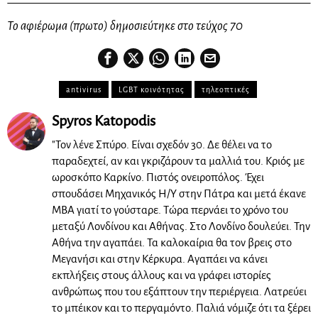
Το αφιέρωμα (πρωτο) δημοσιεύτηκε στο τεύχος 70
antivirus
LGBT κοινότητας
τηλεοπτικές
Spyros Katopodis
"Τον λένε Σπύρο. Είναι σχεδόν 30. Δε θέλει να το
παραδεχτεί, αν και γκριζάρουν τα μαλλιά του. Κριός με
ωροσκόπο Καρκίνο. Πιστός ονειροπόλος. Έχει
σπουδάσει Μηχανικός Η/Υ στην Πάτρα και μετά έκανε
MBΑ γιατί το γούσταρε. Τώρα περνάει το χρόνο του
μεταξύ Λονδίνου και Αθήνας. Στο Λονδίνο δουλεύει. Την
Αθήνα την αγαπάει. Τα καλοκαίρια θα τον βρεις στο
Μεγανήσι και στην Κέρκυρα. Αγαπάει να κάνει
εκπλήξεις στους άλλους και να γράφει ιστορίες
ανθρώπως που του εξάπτουν την περιέργεια. Λατρεύει
το μπέικον και το περγαμόντο. Παλιά νόμιζε ότι τα ξέρει