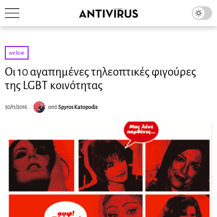
we love
Οι 10 αγαπημένες τηλεοπτικές φιγούρες
της LGBT κοινότητας
30/11/2016
από
Spyros Katopodis