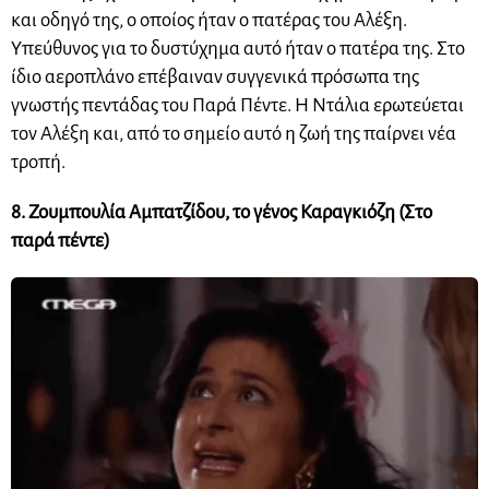
και οδηγό της, ο οποίος ήταν ο πατέρας του Αλέξη.
Υπεύθυνος για το δυστύχημα αυτό ήταν ο πατέρα της. Στο
ίδιο αεροπλάνο επέβαιναν συγγενικά πρόσωπα της
γνωστής πεντάδας του Παρά Πέντε. Η Ντάλια ερωτεύεται
τον Αλέξη και, από το σημείο αυτό η ζωή της παίρνει νέα
τροπή.
8. Ζουμπουλία Αμπατζίδου, το γένος Καραγκιόζη (Στο
παρά πέντε)