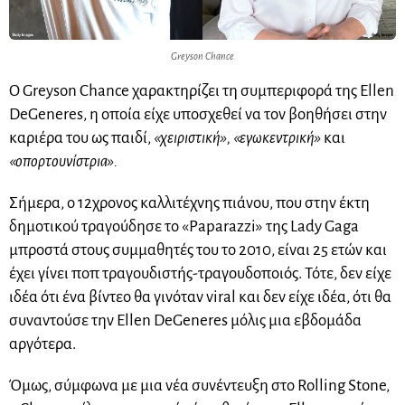
Greyson Chance
Ο Greyson Chance χαρακτηρίζει τη συμπεριφορά της Ellen
DeGeneres, η οποία είχε υποσχεθεί να τον βοηθήσει στην
καριέρα του ως παιδί,
«χειριστική», «εγωκεντρική»
και
«οπορτουνίστρια».
Σήμερα, ο 12χρονος καλλιτέχνης πιάνου, που στην έκτη
δημοτικού τραγούδησε το «Paparazzi» της Lady Gaga
μπροστά στους συμμαθητές του το 2010, είναι 25 ετών και
έχει γίνει ποπ τραγουδιστής-τραγουδοποιός. Τότε, δεν είχε
ιδέα ότι ένα βίντεο θα γινόταν viral και δεν είχε ιδέα, ότι θα
συναντούσε την Ellen DeGeneres μόλις μια εβδομάδα
αργότερα.
Όμως, σύμφωνα με μια νέα συνέντευξη στο Rolling Stone,