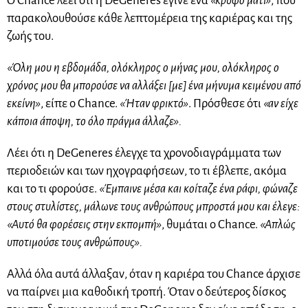
Ο Chance λέει ότι η DeGeneres έγινε ένα
«κρυφό μάτι»
, που
παρακολουθούσε κάθε λεπτομέρεια της καριέρας και της
ζωής του.
«Όλη μου η εβδομάδα, ολόκληρος ο μήνας μου, ολόκληρος ο
χρόνος μου θα μπορούσε να αλλάξει [με] ένα μήνυμα κειμένου από
εκείνη»
, είπε ο Chance.
«Ήταν φρικτό»
. Πρόσθεσε ότι
«αν είχε
κάποια άποψη, το όλο πράγμα άλλαζε».
Λέει ότι η DeGeneres έλεγχε τα χρονοδιαγράμματα των
περιοδειών και των ηχογραφήσεων, το τι έβλεπε, ακόμα
και το τι φορούσε.
«Έμπαινε μέσα και κοίταζε ένα ράφι, φώναζε
στους στυλίστες, μάλωνε τους ανθρώπους μπροστά μου και έλεγε:
«Αυτό θα φορέσεις στην εκπομπή»
, θυμάται ο Chance.
«Απλώς
υποτιμούσε τους ανθρώπους».
Αλλά όλα αυτά άλλαξαν, όταν η καριέρα του Chance άρχισε
να παίρνει μια καθοδική τροπή. Όταν ο δεύτερος δίσκος