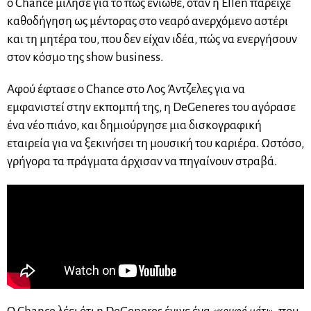
ο Chance μίλησε για το πώς ένιωθε, όταν η Ellen παρείχε
καθοδήγηση ως μέντορας στο νεαρό ανερχόμενο αστέρι
και τη μητέρα του, που δεν είχαν ιδέα, πώς να ενεργήσουν
στον κόσμο της show business.
Αφού έφτασε ο Chance στο Λος Άντζελες για να
εμφανιστεί στην εκπομπή της, η DeGeneres του αγόρασε
ένα νέο πιάνο, και δημιούργησε μια δισκογραφική
εταιρεία για να ξεκινήσει τη μουσική του καριέρα. Ωστόσο,
γρήγορα τα πράγματα άρχισαν να πηγαίνουν στραβά.