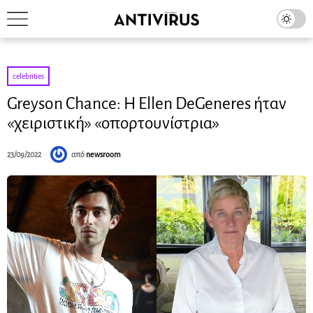
celebrities
Greyson Chance: Η Ellen DeGeneres ήταν
«χειριστική» «οπορτουνίστρια»
23/09/2022
από
newsroom