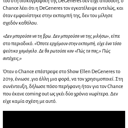
του στη δισκογραφική της DeGeneres δεν είχε απόδοση, ο
Chance λέει ότι η DeGeneres τον εγκατέλειψε εντελώς, και
όταν εμφανίστηκε στην εκπομπή της, δεν του μίλησε
σχεδόν καθόλου.
«Δεν μπορούσα να τη βρω. Δεν μπορούσα να της μιλήσω»
, είπε
στο περιοδικό.
«Όποτε ερχόμουν στην εκπομπή, είχε ένα τόσο
ψεύτικο χαμόγελο. Δε θα ρωτούσε καν «Πώς τα πας;» Πώς
αντέχεις;»
Όταν ο Chance επέστρεψε στο Show Ellen DeGeneres το
2019, ένιωσε ,για άλλη μια φορά, να τον χρησιμοποιεί. Στη
συνέντευξη, δήλωσε πόσο περήφανη ήταν για τον Chance
που έκανε coming out ως γκέι δύο χρόνια νωρίτερα.
Δεν
είχε καμία σχέση με αυτό.