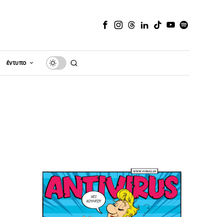
έντυπο