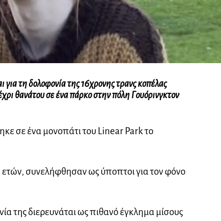
αι για τη δολοφονία της 16χρονης τρανς κοπέλας
χρι θανάτου σε ένα πάρκο στην πόλη Γουόρινγκτον
κε σε ένα μονοπάτι του Linear Park το
ο 15 ετών, συνελήφθησαν ως ύποπτοι για τον φόνο
νία της διερευνάται ως πιθανό έγκλημα μίσους