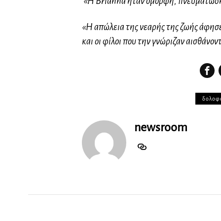
«Η Brianna ήταν όμορφη, πνευματώδης
«Η απώλεια της νεαρής της ζωής άφησε 
και οι φίλοι που την γνώριζαν αισθάνοντ
δολοφ
newsroom