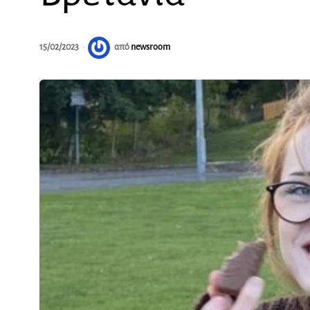
15/02/2023
από
newsroom