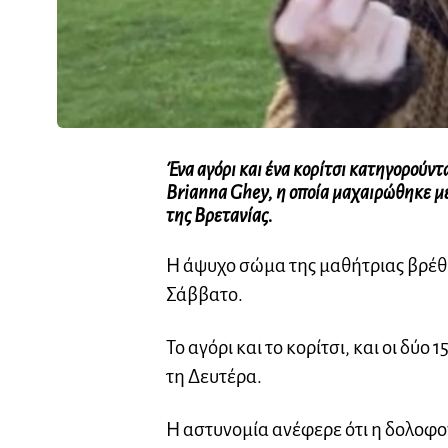
Ένα αγόρι και ένα κορίτσι κατηγορούντ
Brianna Ghey, η οποία μαχαιρώθηκε μέ
της Βρετανίας.
Η άψυχο σώμα της μαθήτριας βρέθη
Σάββατο.
Το αγόρι και το κορίτσι, και οι δύ
τη Δευτέρα.
Η αστυνομία ανέφερε ότι η δολοφο