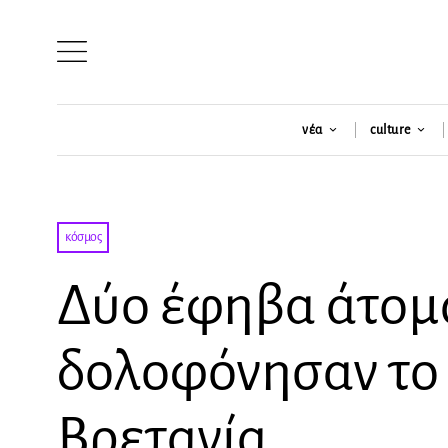
νέα
culture
κόσμος
Δύο έφηβα άτομα
δολοφόνησαν το 
Βρετανία