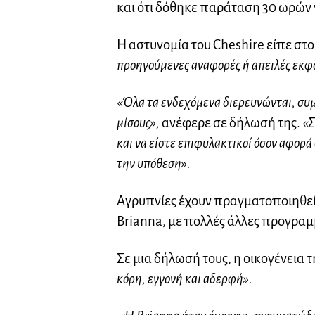
και ότι δόθηκε παράταση 30 ωρών 
Η αστυνομία του Cheshire είπε στ
προηγούμενες αναφορές ή απειλές εκφ
«Όλα τα ενδεχόμενα διερευνώνται, συμ
μίσους»,
ανέφερε σε δήλωσή της.
«Σ
και να είστε επιφυλακτικοί όσον αφορ
την υπόθεση».
Αγρυπνίες έχουν πραγματοποιηθεί 
Brianna, με πολλές άλλες προγρα
Σε μια δήλωσή τους, η οικογένεια τ
κόρη, εγγονή και αδερφή».