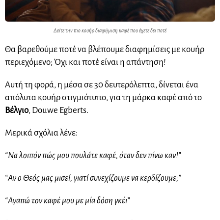
Δείτε την πιο κουήρ διαφήμιση καφέ που έχετε δει ποτέ
Θα βαρεθούμε ποτέ να βλέπουμε διαφημίσεις με κουήρ
περιεχόμενο; Όχι και ποτέ είναι η απάντηση!
Αυτή τη φορά, η μέσα σε 30 δευτερόλεπτα, δίνεται ένα
απόλυτα κουήρ στιγμιότυπο, για τη μάρκα καφέ από το
Βέλγιο
, Douwe Egberts.
Μερικά σχόλια λένε:
“Να λοιπόν πώς μου πουλάτε καφέ, όταν δεν πίνω καν!”
“Αν ο Θεός μας μισεί, γιατί συνεχίζουμε να κερδίζουμε;”
“Αγαπώ τον καφέ μου με μία δόση γκέι”