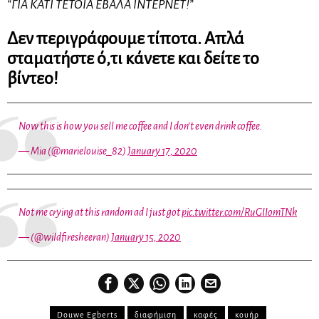
“ΓΙΑ ΚΑΤΙ ΤΕΤΟΙΑ ΕΒΑΛΑ ΙΝΤΕΡΝΕΤ!”
Δεν περιγράφουμε τίποτα. Απλά
σταματήστε ό,τι κάνετε και δείτε το
βίντεο!
Now this is how you sell me coffee and I don’t even drink coffee.
— Mia (@marielouise_82)
January 17, 2020
Not me crying at this random ad I just got
pic.twitter.com/RuGIIomTNk
— (@wildfiresheeran)
January 15, 2020
Douwe Egberts
διαφήμιση
καφές
κουήρ