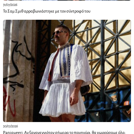
31/07/2026
Το Σαμ Σμιθ αρραβωνιάστηκε με τον σύντροφό του
30/07/2026
Paniqueeri: Αν ξαναγεννιόταν σήμερα το πανηγύρι, θα χωρούσαμε όλα;