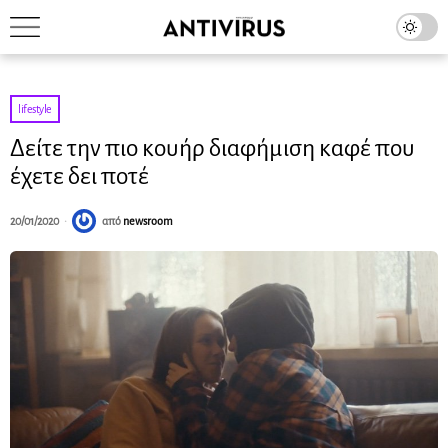
lifestyle
Δείτε την πιο κουήρ διαφήμιση καφέ που
έχετε δει ποτέ
20/01/2020
από
newsroom