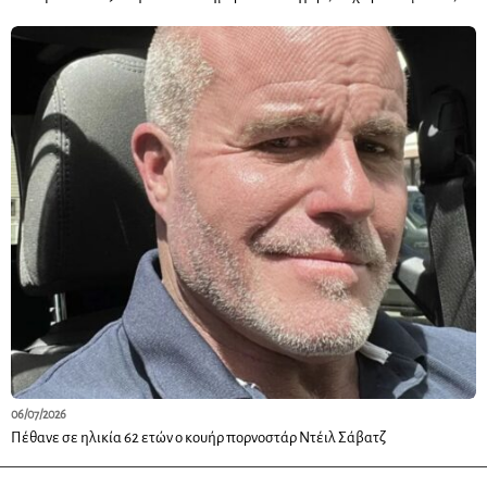
06/07/2026
Πέθανε σε ηλικία 62 ετών ο κουήρ πορνοστάρ Ντέιλ Σάβατζ