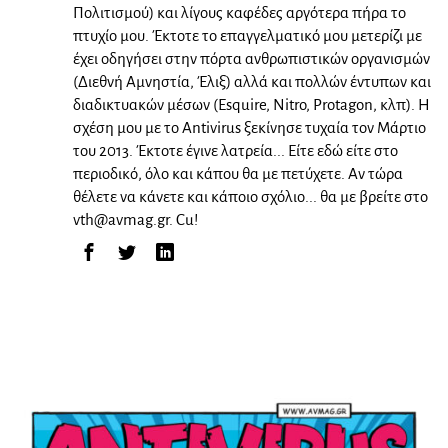
Πολιτισμού) και λίγους καφέδες αργότερα πήρα το
πτυχίο μου. Έκτοτε το επαγγελματικό μου μετερίζι με
έχει οδηγήσει στην πόρτα ανθρωπιστικών οργανισμών
(Διεθνή Αμνηστία, Έλιξ) αλλά και πολλών έντυπων και
διαδικτυακών μέσων (Esquire, Nitro, Protagon, κλπ). Η
σχέση μου με το Antivirus ξεκίνησε τυχαία τον Μάρτιο
του 2013. Έκτοτε έγινε λατρεία... Είτε εδώ είτε στο
περιοδικό, όλο και κάπου θα με πετύχετε. Αν τώρα
θέλετε να κάνετε και κάποιο σχόλιο... θα με βρείτε στο
vth@avmag.gr
. Cu!