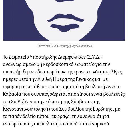
Πόστερ στη Ρωσία, κατά της βίας των γυναικών
Το Σωματείο Υποστήριξης Διεμφυλικών (Σ.Υ.Δ.)
αναγνωρισμένο μη κερδοσκοπικό Σωματείο για την
υποστήριξη των δικαιωμάτων της τρανς κοινότητας, λίγες
ημέρες μετά την Διεθνή Ημέρα της Γυναίκας και με
αφορμή τη κατάθεση ερώτησης από τη βουλευτή Αννέτα
Καβαδία που συνυπογράφεται από είκοσι εννιά βουλευτές
του Συ.Ριζ.Α. για την κύρωση της Σύμβασης της
Κωνσταντινούπολης(1) του Συμβουλίου της Ευρώπης , με
το παρόν δελτίο τύπου, εκφράζει την αναγκαιότητα
ενσωμάτωσης του πολύ σημαντικού αυτού νομικού