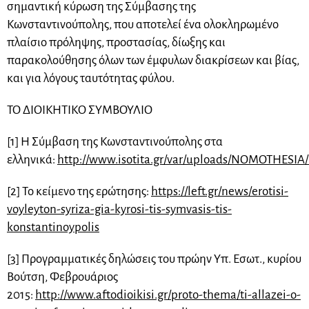
σημαντική κύρωση της Σύμβασης της
Κωνσταντινούπολης, που αποτελεί ένα ολοκληρωμένο
πλαίσιο πρόληψης, προστασίας, δίωξης και
παρακολούθησης όλων των έμφυλων διακρίσεων και βίας,
και για λόγους ταυτότητας φύλου.
ΤΟ ΔΙΟΙΚΗΤΙΚΟ ΣΥΜΒΟΥΛΙΟ
[1] Η Σύμβαση της Κωνσταντινούπολης στα
ελληνικά:
http://www.isotita.gr/var/uploads/NOMOTHES
[2] Το κείμενο της ερώτησης:
https://left.gr/news/erotisi-
voyleyton-syriza-gia-kyrosi-tis-symvasis-tis-
konstantinoypolis
[3] Προγραμματικές δηλώσεις του πρώην Υπ. Εσωτ., κυρίου
Βούτση, Φεβρουάριος
2015:
http://www.aftodioikisi.gr/proto-thema/ti-allazei-o-