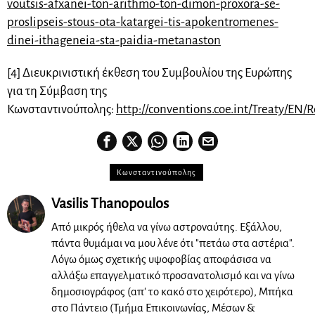
voutsis-afxanei-ton-arithmo-ton-dimon-proxora-se-
proslipseis-stous-ota-katargei-tis-apokentromenes-
dinei-ithageneia-sta-paidia-metanaston
[4] Διευκρινιστική έκθεση του Συμβουλίου της Ευρώπης
για τη Σύμβαση της
Κωνσταντινούπολης:
http://conventions.coe.int/Treaty/EN
Κωνσταντινούπολης
Vasilis Thanopoulos
Από μικρός ήθελα να γίνω αστροναύτης. Εξάλλου,
πάντα θυμάμαι να μου λένε ότι "πετάω στα αστέρια".
Λόγω όμως σχετικής υψοφοβίας αποφάσισα να
αλλάξω επαγγελματικό προσανατολισμό και να γίνω
δημοσιογράφος (απ' το κακό στο χειρότερο), Μπήκα
στο Πάντειο (Τμήμα Επικοινωνίας, Μέσων &