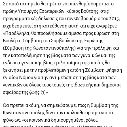
Σε αυτό το σημείο θα πρέπει να υπενθυμίσουμε πως ο
πρώην Υπουργός Εσωτερικών, κύριος Βούτσης, στις
προγραμματικές δηλώσεις του τον Φεβρουάριο του 2015,
είχε δεσμευτεί στη κατεύθυνση αυτή και είχε αναφέρει:
«Παράλληλα, θα προωθήσουμε άμεσα προς κύρωση στη
Βουλή τη Σύμβαση του Συμβουλίου της Ευρώπης
(Σύμβαση της Κωνσταντινούπολης) για την πρόληψη και
την καταπολέμηση της βίας κατά των γυναικών και της
ενδοοικογενειακής βίας, η υλοποίηση της οποίας θα
ξεκινήσει με την προβλεπόμενη από τη Σύμβαση ψήφιση
ενιαίου Νόμου για την αντιμετώπιση της βίας κατά των
γυναικών σε όλους τους τομείς της ιδιωτικής και δημόσιας
σφαίρας της ζωής.(3)»
Θα πρέπει ακόμη, να σημειώσουμε, πως η Σύμβαση της
Κωνσταντινούπολης δίνει τον ακόλουθο ορισμό για το
φύλο ως: «οι κοινωνικά δημιουργημένοι ρόλοι,