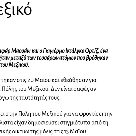
εξικό
αφάρ Μαουάνι και ο Γκιγιέρμο Ιντάλγκο Ορτίζ, ένα
, ήταν μεταξύ των τεσσάρων ατόμων που βρέθηκαν
 του Μεξικού.
στηκαν στις 20 Μαΐου και εθεάθησαν για
ς Πόλης του Μεξικού. Δεν είναι σαφές αν
γω της ταυτότητάς τους.
ψει στην Πόλη του Μεξικού για να φροντίσει την
ιστα είχαν δημοσιεύσει στιγμιότυπα από τη
ικής δικτύωσης μόλις στις 13 Μαΐου.