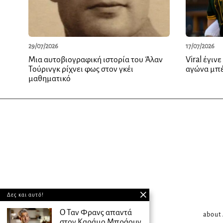
29/07/2026
17/07/2026
Μια αυτοβιογραφική ιστορία του Άλαν
Viral έγιν
Τούρινγκ ρίχνει φως στον γκέι
αγώνα μπ
μαθηματικό
Δες και αυτό!
Ο Ταν Φρανς απαντά
about
στον Καράμο Μπράουν