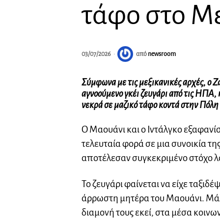
τάφο στο Μ
03/07/2026
από
newsroom
Σύμφωνα με τις μεξικανικές αρχές, ο Ζ
αγνοούμενο γκέι ζευγάρι από τις ΗΠΑ
νεκρά σε μαζικό τάφο κοντά στην Πόλη
Ο Μαουάνι και ο Ιντάλγκο εξαφανί
τελευταία φορά σε μια συνοικία τη
αποτέλεσαν συγκεκριμένο στόχο λό
Το ζευγάρι φαίνεται να είχε ταξιδέ
άρρωστη μητέρα του Μαουάνι. Μάλ
διαμονή τους εκεί, στα μέσα κοινων