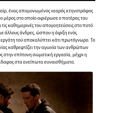
σαϊρ, ένας απομονωμένος νεαρός κτηνοτρόφος
 το μέρος στο οποίο αφιέρωσε ο πατέρας του
ά τις καθημερινές του απογοητεύσεις στο ποτό
 με άλλους άνδρες, ώσπου η άφιξη ενός
 εργάτη τού αποκαλύπτει κάτι πρωτόγνωρο. Το
νίας καθρεφτίζει την αγωνία των ανθρώπων
ς στην επίπονη σωματική εργασία, μέχρι η
 έδαφος στα ανείπωτα συναισθήματα.