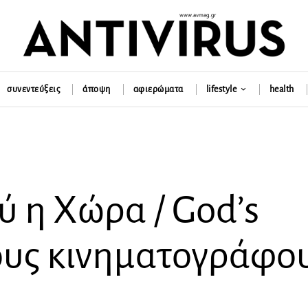
συνεντεύξεις
άποψη
αφιερώματα
lifestyle
health
ύ η Χώρα / God’s
ους κινηματογράφο