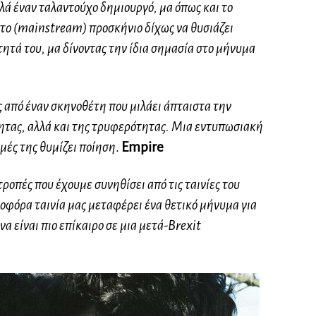
ά έναν ταλαντούχο δημιουργό, μα όπως και το
στο (mainstream) προσκήνιο δίχως να θυσιάζει
ητά του, μα δίνοντας την ίδια σημασία στο μήνυμα
από έναν σκηνοθέτη που μιλάει άπταιστα την
τας, αλλά και της τρυφερότητας. Μια εντυπωσιακή
γμές της θυμίζει ποίηση
.
Empire
ροπές που έχουμε συνηθίσει από τις ταινίες του
ιδοφόρα ταινία μας μεταφέρει ένα θετικό μήνυμα για
α είναι πιο επίκαιρο σε μια μετά-Brexit