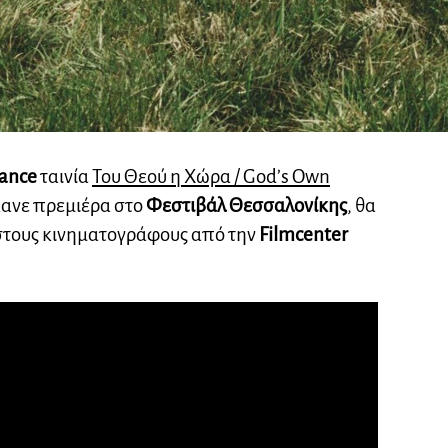
ance
ταινία
Του Θεού η Χώρα / God’s Own
κανε πρεμιέρα στο
Φεστιβάλ Θεσσαλονίκης
, θα
τους κινηματογράφους από την
Filmcenter