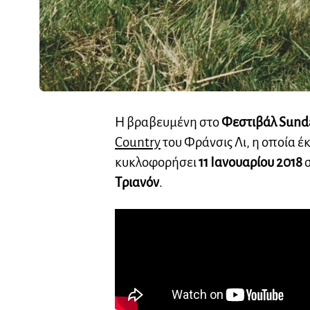
Η βραβευμένη στο
Φεστιβάλ Sund
Country
του Φράνσις Λι, η οποία έ
κυκλοφορήσει
11 Ιανουαρίου 2018
σ
Τριανόν
.