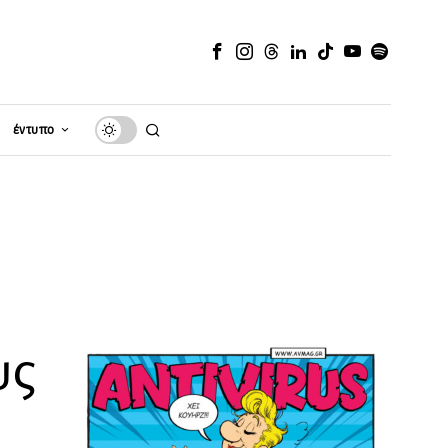
έντυπο
υς