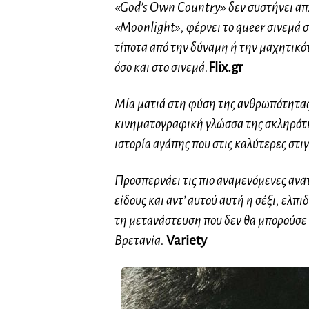
«God’s Own Country» δεν συστήνει απλ
«Moonlight», φέρνει το queer σινεμά 
τίποτα από την δύναμη ή την μαχητικότ
όσο και στο σινεμά.
Flix.gr
Μία ματιά στη φύση της ανθρωπότητας 
κινηματογραφική γλώσσα της σκληρότη
ιστορία αγάπης που στις καλύτερες στι
Προσπερνάει τις πιο αναμενόμενες ανατ
είδους και αντ’ αυτού αυτή η σέξι, ελπ
τη μετανάστευση που δεν θα μπορούσε ν
Βρετανία.
Variety