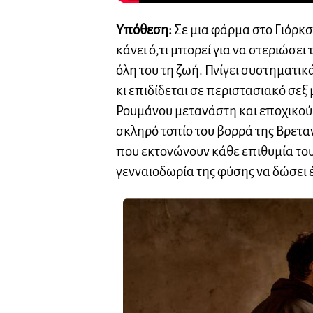
Υπόθεση:
Σε μια φάρμα στο Γιόρκ
κάνει ό,τι μπορεί για να στεριώσει
όλη του τη ζωή. Πνίγει συστηματικ
κι επιδίδεται σε περιστασιακό σεξ
Ρουμάνου μετανάστη και εποχικού
σκληρό τοπίο του βορρά της Βρετα
που εκτονώνουν κάθε επιθυμία του
γενναιοδωρία της φύσης να δώσει