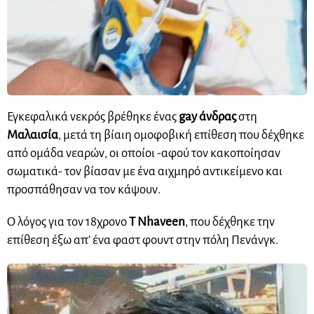
Εγκεφαλικά νεκρός βρέθηκε ένας
gay άνδρας
στη
Μαλαισία
, μετά τη βίαιη ομοφοβική επίθεση που δέχθηκε
από ομάδα νεαρών, οι οποίοι -αφού τον κακοποίησαν
σωματικά- τον βίασαν με ένα αιχμηρό αντικείμενο και
προσπάθησαν να τον κάψουν.
Ο λόγος για τον 18χρονο
T Nhaveen
, που δέχθηκε την
επίθεση έξω απ’ ένα φαστ φουντ στην πόλη Πενάνγκ.