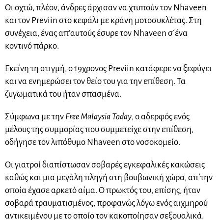
Οι οχτώ, πλέον, άνδρες άρχισαν να χτυπούν τον Nhaveen
και τον Previin στο κεφάλι με κράνη μοτοσυκλέτας. Στη
συνέχεια, ένας απ’αυτούς έσυρε τον Nhaveen σ΄ένα
κοντινό πάρκο.
Εκείνη τη στιγμή, ο 19χρονος Previin κατάφερε να ξεφύγει
και να ενημερώσει τον θείο του για την επίθεση. Τα
ζυγωματικά του ήταν σπασμένα.
Σύμφωνα με την
Free Malaysia Today
, ο αδερφός ενός
μέλους της συμμορίας που συμμετείχε στην επίθεση,
οδήγησε τον λιπόθυμο Nhaveen στο νοσοκομείο.
Οι γιατροί διαπίστωσαν σοβαρές εγκεφαλικές κακώσεις
καθώς και μια μεγάλη πληγή στη βουβωνική χώρα, απ΄την
οποία έχασε αρκετό αίμα. Ο πρωκτός του, επίσης, ήταν
σοβαρά τραυματισμένος, προφανώς λόγω ενός αιχμηρού
αντικειμένου με το οποίο τον κακοποίησαν σεξουαλικά.