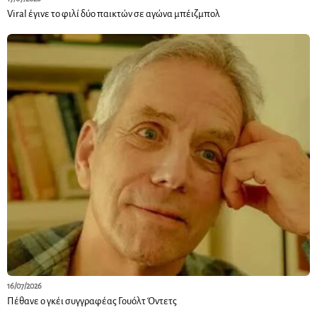
Viral έγινε το φιλί δύο παικτών σε αγώνα μπέιζμπολ
16/07/2026
Πέθανε ο γκέι συγγραφέας Γουόλτ Όντετς