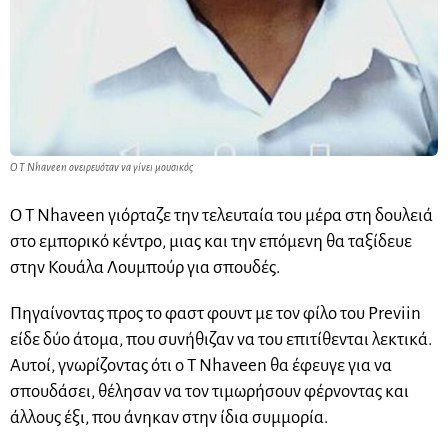
Ο T Nhaveen ονειρευόταν να γίνει μουσικός
Ο Τ Νhaveen γιόρταζε την τελευταία του μέρα στη δουλειά
στο εμπορικό κέντρο, μιας και την επόμενη θα ταξίδευε
στην Κουάλα Λουμπούρ για σπουδές.
Πηγαίνοντας προς το φαστ φουντ με τον φίλο του Previin
είδε δύο άτομα, που συνήθιζαν να του επιτίθενται λεκτικά.
Αυτοί, γνωρίζοντας ότι ο Τ Νhaveen θα έφευγε για να
σπουδάσει, θέλησαν να τον τιμωρήσουν φέρνοντας και
άλλους έξι, που άνηκαν στην ίδια συμμορία.