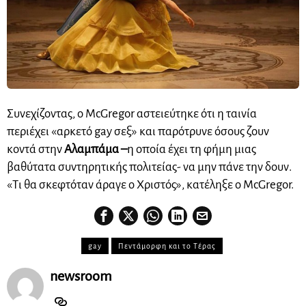
Συνεχίζοντας, ο McGregor αστειεύτηκε ότι η ταινία
περιέχει «αρκετό gay σεξ» και παρότρυνε όσους ζουν
κοντά στην
Αλαμπάμα –
η οποία έχει τη φήμη μιας
βαθύτατα συντηρητικής πολιτείας- να μην πάνε την δουν.
«Τι θα σκεφτόταν άραγε ο Χριστός», κατέληξε ο McGregor.
gay
Πεντάμορφη και το Τέρας
newsroom