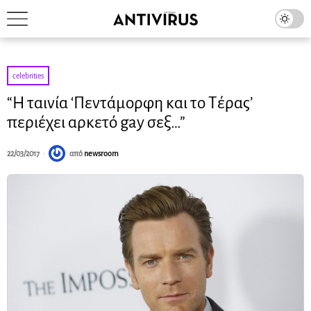
celebrities
“H ταινία ‘Πεντάμορφη και το Τέρας’
περιέχει αρκετό gay σεξ…”
22/03/2017
από
newsroom