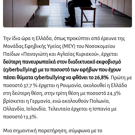
Την ίδια ώρα η Ελλάδα, όπως προκύπτει από έρευνα της
Μονάδας Εφηβικής Υγείας (ΜΕΥ) του Νοσοκομείου
Παίδων «Παναγιώτη και Αγλαΐας Κυριακού», έρχεται
δεύτερη πανευρωπαϊκά στον διαδικτυακό εκφοβισμό
(cyberbullying) με το ποσοστό των εφήβων που έχουν
πέσει θύματα cyberbullying να φθάνει το 26,8%
. Πρώτη με
ποσοστό 37,7 % έρχεται η Ρουμανία, ακολουθεί η Ελλάδα
στη δεύτερη θέση, στην τρίτη θέση με ποσοστό 24,3%
βρίσκεται η Γερμανία, ενώ ακολουθούν Πολωνία,
Ολλανδία, Ισλανδία. Tελευταία έρχεται η Ισπανία με
ποσοστό 13,3%.
Μια σημαντική παρατήρηση, σύμφωνα με τo