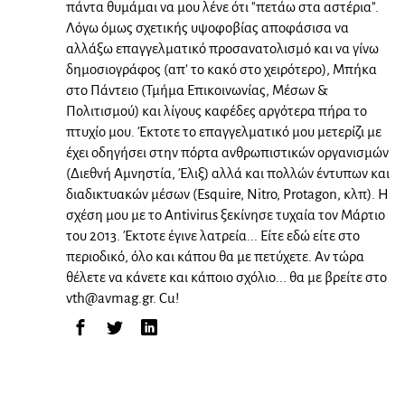
πάντα θυμάμαι να μου λένε ότι "πετάω στα αστέρια".
Λόγω όμως σχετικής υψοφοβίας αποφάσισα να
αλλάξω επαγγελματικό προσανατολισμό και να γίνω
δημοσιογράφος (απ' το κακό στο χειρότερο), Μπήκα
στο Πάντειο (Τμήμα Επικοινωνίας, Μέσων &
Πολιτισμού) και λίγους καφέδες αργότερα πήρα το
πτυχίο μου. Έκτοτε το επαγγελματικό μου μετερίζι με
έχει οδηγήσει στην πόρτα ανθρωπιστικών οργανισμών
(Διεθνή Αμνηστία, Έλιξ) αλλά και πολλών έντυπων και
διαδικτυακών μέσων (Esquire, Nitro, Protagon, κλπ). Η
σχέση μου με το Antivirus ξεκίνησε τυχαία τον Μάρτιο
του 2013. Έκτοτε έγινε λατρεία... Είτε εδώ είτε στο
περιοδικό, όλο και κάπου θα με πετύχετε. Αν τώρα
θέλετε να κάνετε και κάποιο σχόλιο... θα με βρείτε στο
vth@avmag.gr
. Cu!