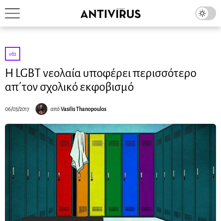
νέα
Η LGBT νεολαία υποφέρει περισσότερο
απ΄τον σχολικό εκφοβισμό
06/03/2017
από
Vasilis Thanopoulos