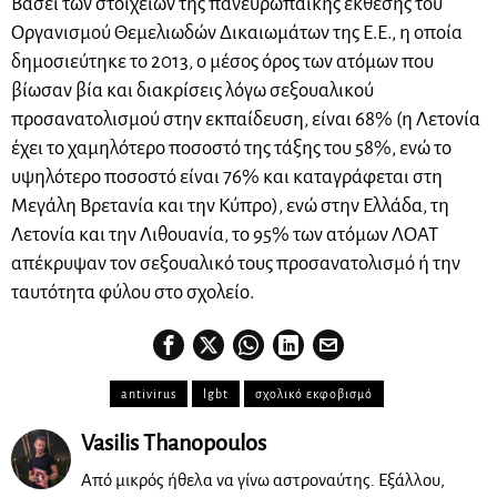
Βάσει των στοιχείων της πανευρωπαϊκής έκθεσης του
Οργανισμού Θεμελιωδών Δικαιωμάτων της Ε.Ε., η οποία
δημοσιεύτηκε το 2013, ο μέσος όρος των ατόμων που
βίωσαν βία και διακρίσεις λόγω σεξουαλικού
προσανατολισμού στην εκπαίδευση, είναι 68% (η Λετονία
έχει το χαμηλότερο ποσοστό της τάξης του 58%, ενώ το
υψηλότερο ποσοστό είναι 76% και καταγράφεται στη
Μεγάλη Βρετανία και την Κύπρο), ενώ στην Ελλάδα, τη
Λετονία και την Λιθουανία, το 95% των ατόμων ΛΟΑΤ
απέκρυψαν τον σεξουαλικό τους προσανατολισμό ή την
ταυτότητα φύλου στο σχολείο.
antivirus
lgbt
σχολικό εκφοβισμό
Vasilis Thanopoulos
Από μικρός ήθελα να γίνω αστροναύτης. Εξάλλου,