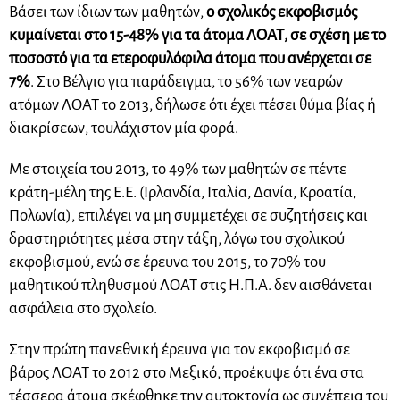
Βάσει των ίδιων των μαθητών,
ο σχολικός εκφοβισμός
κυμαίνεται στο 15-48% για τα άτομα ΛΟΑΤ, σε σχέση με το
ποσοστό για τα ετερoφυλόφιλα άτομα που ανέρχεται σε
7%
. Στο Βέλγιο για παράδειγμα, το 56% των νεαρών
ατόμων ΛΟΑΤ το 2013, δήλωσε ότι έχει πέσει θύμα βίας ή
διακρίσεων, τουλάχιστον μία φορά.
Με στοιχεία του 2013, το 49% των μαθητών σε πέντε
κράτη-μέλη της Ε.Ε. (Ιρλανδία, Ιταλία, Δανία, Κροατία,
Πολωνία), επιλέγει να μη συμμετέχει σε συζητήσεις και
δραστηριότητες μέσα στην τάξη, λόγω του σχολικού
εκφοβισμού, ενώ σε έρευνα του 2015, το 70% του
μαθητικού πληθυσμού ΛΟΑΤ στις Η.Π.Α. δεν αισθάνεται
ασφάλεια στο σχολείο.
Στην πρώτη πανεθνική έρευνα για τον εκφοβισμό σε
βάρος ΛΟΑΤ το 2012 στο Μεξικό, προέκυψε ότι ένα στα
τέσσερα άτομα σκέφθηκε την αυτοκτονία ως συνέπεια του