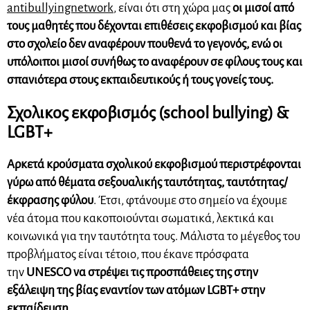
antibullyingnetwork
, είναι ότι στη χώρα μας
οι μισοί από
τους μαθητές που δέχονται επιθέσεις εκφοβισμού και βίας
στο σχολείο δεν αναφέρουν πουθενά το γεγονός, ενώ οι
υπόλοιποι μισοί συνήθως το αναφέρουν σε φίλους τους και
σπανιότερα στους εκπαιδευτικούς ή τους γονείς τους.
Σχολικος εκφοβισμός (school bullying) &
LGBT+
Αρκετά κρούσματα σχολικού εκφοβισμού περιστρέφονται
γύρω από θέματα σεξουαλικής ταυτότητας, ταυτότητας/
έκφρασης φύλου
. Έτσι, φτάνουμε στο σημείο να έχουμε
νέα άτομα που κακοποιούνται σωματικά, λεκτικά και
κοινωνικά για την ταυτότητα τους. Μάλιστα το μέγεθος του
προβλήματος είναι τέτοιο, που έκανε πρόσφατα
την
UNESCO να στρέψει τις προσπάθειες της
στην
εξάλειψη της βίας εναντίον των ατόμων LGBT+ στην
εκπαίδευση,