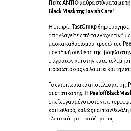
Πείτε ΑΝΤΙΟ μαύρα στίγματα με τ
Black Mask της Lavish Care!
Η εταιρία
Tast
Group
δημιούργησε τ
απαλλαγείτε από τα ενοχλητικά μα
μάσκα καθαρισμού προσώπου
Pee
μοναδική σύνθεση της, βοηθά στ
στιγμάτων και στην καταπολέμηση 
πρόσωπο σας να λάμπει και την επι
Το εντυπωσιακό αποτέλεσμα της
P
συστατικά της. Η
Peel
off
Black
Mas
επεξεργασμένο ώστε να απορροφά
και καθαρό, καθώς και πανθενόλη 
ελαστικότητα του δέρματος.