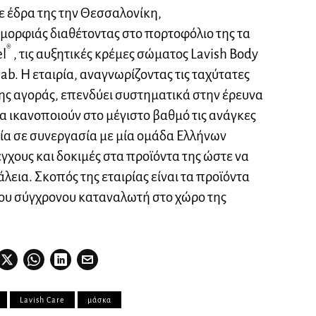
με έδρα της την Θεσσαλονίκη,
ομορφιάς διαθέτοντας στο πορτοφόλιο της τα
®
el
, τις αυξητικές κρέμες σώματος Lavish Body
ab. Η εταιρία, αναγνωρίζοντας τις ταχύτατες
 της αγοράς, επενδύει συστηματικά στην έρευνα
α ικανοποιούν στο μέγιστο βαθμό τις ανάγκες
ρία σε συνεργασία με μία ομάδα Ελλήνων
έγχους και δοκιμές στα προϊόντα της ώστε να
εια. Σκοπός της εταιρίας είναι τα προϊόντα
 του σύγχρονου καταναλωτή στο χώρο της
Lavish Care
μάσκα