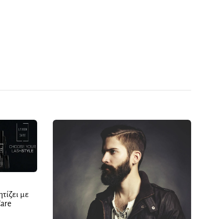
τίζει με
Care