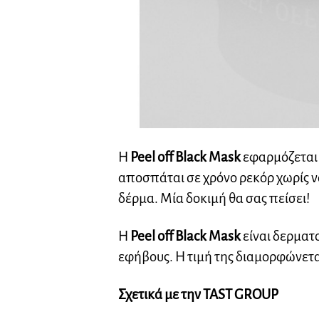
Η
Peel off Black Mask
εφαρμόζεται 
αποσπάται σε χρόνο ρεκόρ χωρίς 
δέρμα. Μία δοκιμή θα σας πείσει!
Η
Peel off Black Mask
είναι δερματ
εφήβους. Η τιμή της διαμορφώνεται
Σχετικά με την TAST
GROUP