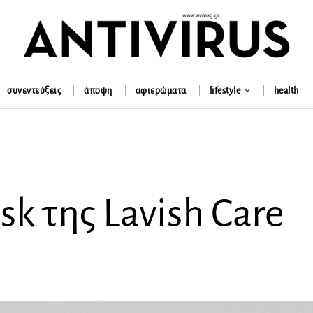
συνεντεύξεις
άποψη
αφιερώματα
lifestyle
health
sk της Lavish Care