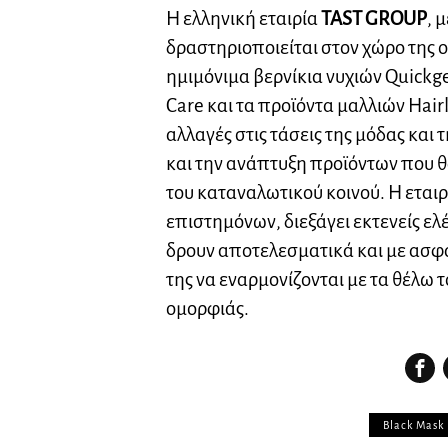
Η ελληνική εταιρία
TAST
GROUP
, 
δραστηριοποιείται στον χώρο της 
ημιμόνιμα βερνίκια νυχιών Quickg
Care και τα προϊόντα μαλλιών Hairl
αλλαγές στις τάσεις της μόδας και
και την ανάπτυξη προϊόντων που θ
του καταναλωτικού κοινού. Η εται
επιστημόνων, διεξάγει εκτενείς ελ
δρουν αποτελεσματικά και με ασφάλ
της να εναρμονίζονται με τα θέλω
ομορφιάς.
Black Mask