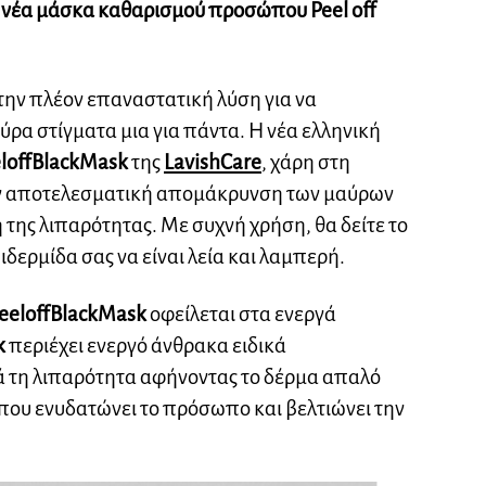
η νέα μάσκα καθαρισμού προσώπου Peel off
ην πλέον επαναστατική λύση για να
ύρα στίγματα μια για πάντα. Η νέα ελληνική
l
off
Black
Mask
της
Lavish
Care
, χάρη στη
ην αποτελεσματική απομάκρυνση των μαύρων
της λιπαρότητας. Με συχνή χρήση, θα δείτε το
δερμίδα σας να είναι λεία και λαμπερή.
eel
off
Black
Mask
οφείλεται στα ενεργά
k
περιέχει ενεργό άνθρακα ειδικά
 τη λιπαρότητα αφήνοντας το δέρμα απαλό
που ενυδατώνει το πρόσωπο και βελτιώνει την