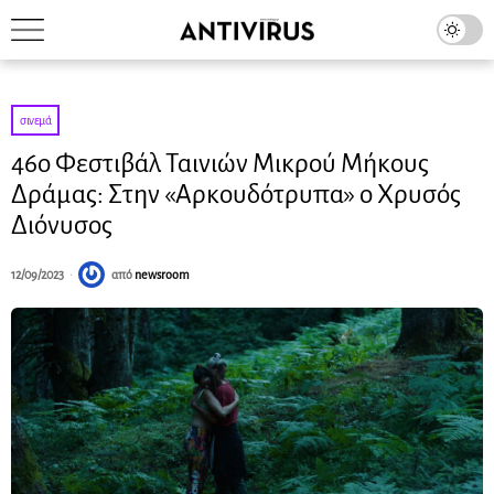
σινεμά
46ο Φεστιβάλ Ταινιών Μικρού Μήκους
Δράμας: Στην «Αρκουδότρυπα» ο Χρυσός
Διόνυσος
12/09/2023
από
newsroom