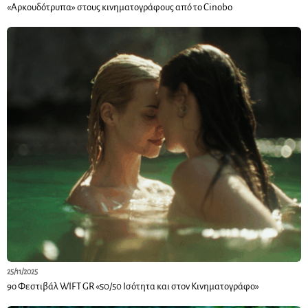
«Αρκουδότρυπα» στους κινηματογράφους από το Cinobo
25/11/2025
9ο Φεστιβάλ WIFT GR «50/50 Ισότητα και στον Κινηματογράφο»