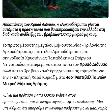
Αποσπώντας τον Χρυσό Διόνυσο, η «Αρκουδότρυπα» γίνεται
αυτόματα η πρώτη ταινία που θα εκπροσωπήσει την Ελλάδα στη
διαδικασία ανάδειξης των βραβείων Όσκαρ μικρού μήκους.
Το πρώτο μέρος της μεγάλου μήκους ταινίας «Τριλογία της
Αρκουδότρυπας», με τίτλο «Αρκουδότρυπα», σε
σκηνοθεσία Χρυσιάννας Παπαδάκη και Στέργιου
Ντινόπουλου κατάφερε να αποσπάσει τον
Χρυσό Διόνυσο
αλλά και το βραβείο καλύτερης γυναικείας ερμηνείας για
την εκπληκτική Χαρά Κυριαζή, στο
46ο Φεστιβάλ Ταινιών
Μικρού Μήκους Δράμας.
«Είναι μια πρόταση για τα Όσκαρ ενάντια στον
εμπορευματοποιημένο κινηματογράφο της κατανάλωσης. Μια
υπενθύμιση ότι μπορούμε να κάνουμε πράγματα μόνοι μας, χωρίς