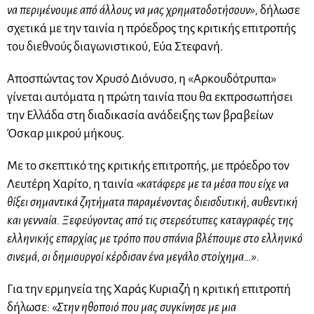
να περιμένουμε από άλλους να μας χρηματοδοτήσουν»,
δήλωσε
σχετικά με την ταινία η πρόεδρος της κριτικής επιτροπής
του διεθνούς διαγωνιστικού, Εύα Στεφανή.
Αποσπώντας τον Χρυσό Διόνυσο, η «Αρκουδότρυπα»
γίνεται αυτόματα η πρώτη ταινία που θα εκπροσωπήσει
την Ελλάδα στη διαδικασία ανάδειξης των βραβείων
Όσκαρ μικρού μήκους.
Με το σκεπτικό της κριτικής επιτροπής, με πρόεδρο τον
Λευτέρη Χαρίτο, η ταινία
«κατάφερε με τα μέσα που είχε να
θίξει σημαντικά ζητήματα παραμένοντας διεισδυτική, αυθεντική
και γενναία. Ξεφεύγοντας από τις στερεότυπες καταγραφές της
ελληνικής επαρχίας με τρόπο που σπάνια βλέπουμε στο ελληνικό
σινεμά, οι δημιουργοί κέρδισαν ένα μεγάλο στοίχημα…».
Για την ερμηνεία της Χαράς Κυριαζή η κριτική επιτροπή
δήλωσε
: «Στην ηθοποιό που μας συγκίνησε με μια