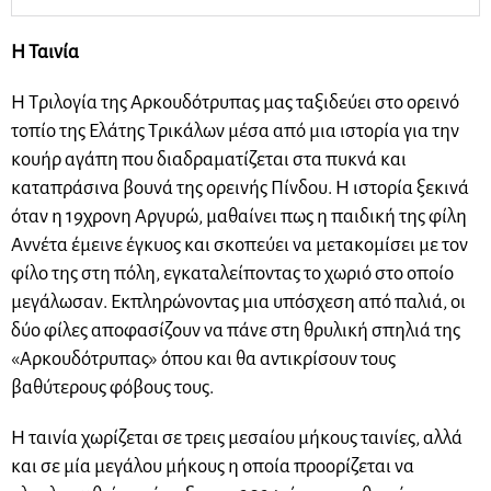
Η Ταινία
Η Τριλογία της Αρκουδότρυπας μας ταξιδεύει στο ορεινό
τοπίο της Ελάτης Τρικάλων μέσα από μια ιστορία για την
κουήρ αγάπη που διαδραματίζεται στα πυκνά και
καταπράσινα βουνά της ορεινής Πίνδου. Η ιστορία ξεκινά
όταν η 19χρονη Αργυρώ, μαθαίνει πως η παιδική της φίλη
Αννέτα έμεινε έγκυος και σκοπεύει να μετακομίσει με τον
φίλο της στη πόλη, εγκαταλείποντας το χωριό στο οποίο
μεγάλωσαν. Εκπληρώνοντας μια υπόσχεση από παλιά, οι
δύο φίλες αποφασίζουν να πάνε στη θρυλική σπηλιά της
«Αρκουδότρυπας» όπου και θα αντικρίσουν τους
βαθύτερους φόβους τους.
Η ταινία χωρίζεται σε τρεις μεσαίου μήκους ταινίες, αλλά
και σε μία μεγάλου μήκους η οποία προορίζεται να