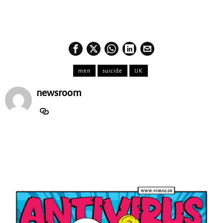
men
suicide
UK
newsroom