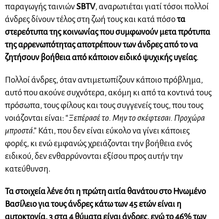
παραγωγής ταινιών
SBTV
, αναρωτιέται γιατί τόσοι πολλοί
άνδρες δίνουν τέλος στη ζωή τους και κατά πόσο
τα
στερεότυπα της κοινωνίας που συμφωνούν με
τα πρότυπα
της αρρενωπότητας αποτρέπουν των άνδρες από το να
ζητήσουν βοήθεια από κάποιον ειδικό ψυχικής υγείας
.
Πολλοί άνδρες, όταν αντιμετωπίζουν κάποιο πρόβλημα,
αυτό που ακούνε συχνότερα, ακόμη κι από τα κοντινά τους
πρόσωπα, τους φίλους και τους συγγενείς τους, που τους
νοιάζονται είναι: “
Ξεπέρασέ το. Μην το σκέφτεσαι. Προχώρα
μπροστά
.” Κάτι, που δεν είναι εύκολο να γίνει κάποιες
φορές, κι ενώ εμφανώς χρειάζονται την βοήθεια ενός
ειδικού, δεν ενθαρρύνονται εξίσου προς αυτήν την
κατεύθυνση.
Τα στοιχεία λένε ότι η πρώτη αιτία θανάτου στο Ηνωμένο
Βασίλειο για τους άνδρες κάτω των 45 ετών είναι η
αυτοκτονία, 3 στα 4 θύματα είναι άνδρες, ενώ το 46% των