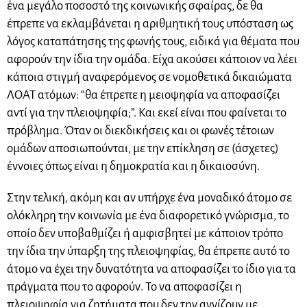
ένα μεγάλο ποσοστό της κοινωνικής σφαίρας, δε θα
έπρεπε να εκλαμβάνεται η αριθμητική τους υπόσταση ως
λόγος καταπάτησης της φωνής τους, ειδικά για θέματα που
αφορούν την ίδια την ομάδα. Είχα ακούσει κάποιον να λέει
κάποια στιγμή αναφερόμενος σε νομοθετικά δικαιώματα
ΛΟΑΤ ατόμων: “θα έπρεπε η μειοψηφία να αποφασίζει
αντί για την πλειοψηφία;”. Και εκεί είναι που φαίνεται το
πρόβλημα. Όταν οι διεκδικήσεις και οι φωνές τέτοιων
ομάδων αποσιωπούνται, με την επίκληση σε (άσχετες)
έννοιες όπως είναι η δημοκρατία και η δικαιοσύνη.
Στην τελική, ακόμη και αν υπήρχε ένα μοναδικό άτομο σε
ολόκληρη την κοινωνία με ένα διαφορετικό γνώρισμα, το
οποίο δεν υποβαθμίζει ή αμφισβητεί με κάποιον τρόπο
την ίδια την ύπαρξη της πλειοψηφίας, θα έπρεπε αυτό το
άτομο να έχει την δυνατότητα να αποφασίζει το ίδιο για τα
πράγματα που το αφορούν. Το να αποφασίζει η
πλειοψηφία για ζητήματα που δεν την αγγίζουν με