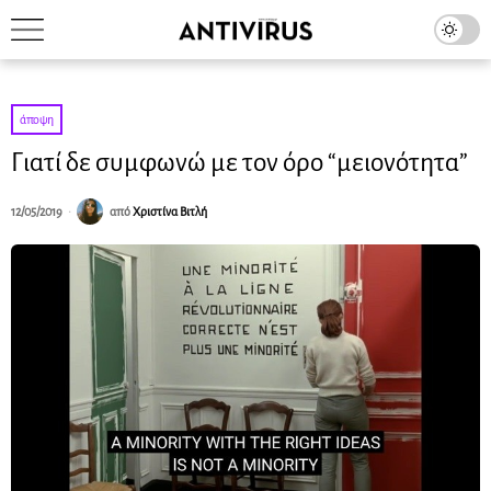
άποψη
Γιατί δε συμφωνώ με τον όρο “μειονότητα”
12/05/2019
από
Χριστίνα Βιτλή