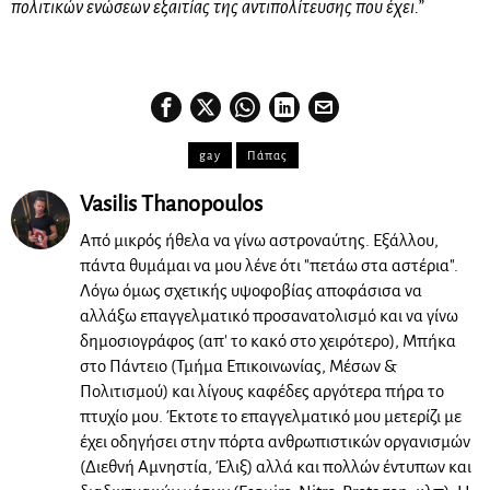
πολιτικών ενώσεων εξαιτίας της αντιπολίτευσης που έχει.”
gay
Πάπας
Vasilis Thanopoulos
Από μικρός ήθελα να γίνω αστροναύτης. Εξάλλου,
πάντα θυμάμαι να μου λένε ότι "πετάω στα αστέρια".
Λόγω όμως σχετικής υψοφοβίας αποφάσισα να
αλλάξω επαγγελματικό προσανατολισμό και να γίνω
δημοσιογράφος (απ' το κακό στο χειρότερο), Μπήκα
στο Πάντειο (Τμήμα Επικοινωνίας, Μέσων &
Πολιτισμού) και λίγους καφέδες αργότερα πήρα το
πτυχίο μου. Έκτοτε το επαγγελματικό μου μετερίζι με
έχει οδηγήσει στην πόρτα ανθρωπιστικών οργανισμών
(Διεθνή Αμνηστία, Έλιξ) αλλά και πολλών έντυπων και