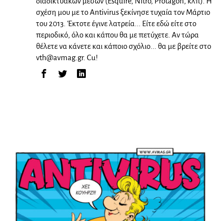
διαδικτυακών μέσων (Esquire, Nitro, Protagon, κλπ). Η
σχέση μου με το Antivirus ξεκίνησε τυχαία τον Μάρτιο
του 2013. Έκτοτε έγινε λατρεία... Είτε εδώ είτε στο
περιοδικό, όλο και κάπου θα με πετύχετε. Αν τώρα
θέλετε να κάνετε και κάποιο σχόλιο... θα με βρείτε στο
vth@avmag.gr
. Cu!