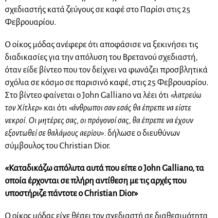
σχεδιαστής κατά ζεύγους σε καφέ στο Παρίσι στις 25
Φεβρουαρίου.
Ο οίκος μόδας ανέφερε ότι αποφάσισε να ξεκινήσει τις
διαδικασίες για την απόλυση του Βρετανού σχεδιαστή,
όταν είδε βίντεο που τον δείχνει να φωνάζει προσβλητικά
σχόλια σε κόσμο σε παρισινό καφέ, στις 25 Φεβρουαρίου.
Στο βίντεο φαίνεται ο John Galliano να λέει ότι
«λατρεύω
τον Χίτλερ»
και ότι
«άνθρωποι σαν εσάς θα έπρεπε να είστε
νεκροί. Οι μητέρες σας, οι πρόγονοί σας, θα έπρεπε να έχουν
εξοντωθεί σε θαλάμους αερίου».
δήλωσε ο διευθύνων
σύμβουλος του Christian Dior.
«Καταδικάζω απόλυτα αυτά που είπε ο John Galliano, τα
οποία έρχονται σε πλήρη αντίθεση με τις αρχές που
υποστήριζε πάντοτε ο Christian Dior»
Ο οίκος μόδας είχε θέσει τον σχεδιαστή σε διαθεσιμότητα