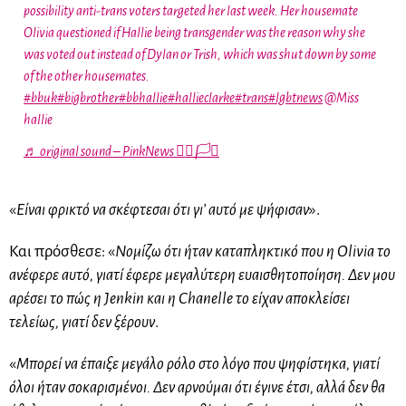
possibility anti-trans voters targeted her last week. Her housemate
Olivia questioned if Hallie being transgender was the reason why she
was voted out instead of Dylan or Trish, which was shut down by some
of the other housemates.
#bbuk
#bigbrother
#bbhallie
#hallieclarke
#trans
#lgbtnews
@Miss
hallie
♬ original sound – PinkNews 🏳️‍🌈🏳️‍⚧️
«
Είναι φρικτό να σκέφτεσαι ότι γι’ αυτό με ψήφισαν
».
Και πρόσθεσε: «
Νομίζω ότι ήταν καταπληκτικό που η Olivia το
ανέφερε αυτό, γιατί έφερε μεγαλύτερη ευαισθητοποίηση. Δεν μου
αρέσει το πώς η Jenkin και η Chanelle το είχαν αποκλείσει
τελείως, γιατί δεν ξέρουν
.
«
Μπορεί να έπαιξε μεγάλο ρόλο στο λόγο που ψηφίστηκα, γιατί
όλοι ήταν σοκαρισμένοι. Δεν αρνούμαι ότι έγινε έτσι, αλλά δεν θα