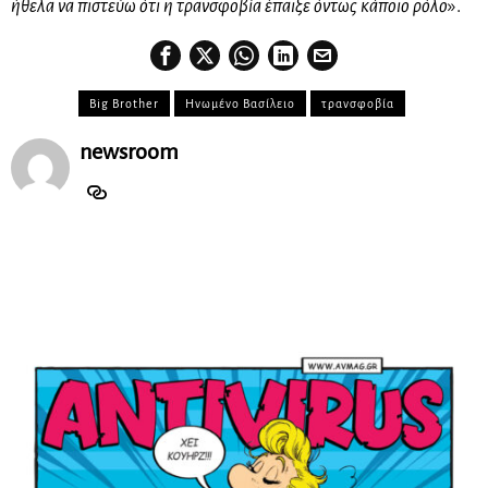
ήθελα να πιστεύω ότι η τρανσφοβία έπαιξε όντως κάποιο ρόλο
».
Big Brother
Ηνωμένο Βασίλειο
τρανσφοβία
newsroom