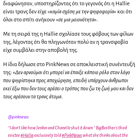
διαφώνησαν, υποστηρίζοντας ότι το γεγονός ότι η Hallie
είναι τρανς δεν είχε «
καμία σχέση με την ψηφοφορία
» και ότι
όλοι στο σπίτι ανήκουν «
σε μια μειονότητα
».
Με τη σειρά της η Hallie σχολίασε τους φόβους των φίλων
της, λέγοντας ότι θα πληγωνόταν πολύ αν η τρανσφοβία
είχε συμβάλει στην αποβολή της.
Η ίδια δήλωσε στο PinkNews σε αποκλειστική συνέντευξή
της: «
Δεν αρνούμαι ότι μπορεί να έπαιξε κάποιο ρόλο στον λόγο
που ψηφίστηκα προς αποχώρηση, επειδή υπάρχουν άνθρωποι
εκεί έξω που δεν τους αρέσει ο τρόπος που ζω τη ζωή μου και δεν
τους αρέσουν τα τρανς άτομα
.
@pinknews
“I don’t like how Jenkin and Chanelle shut it down.” BigBrother’s third
evictee
#Hallie
exclusively told
#PinkNews
what she thinks about the