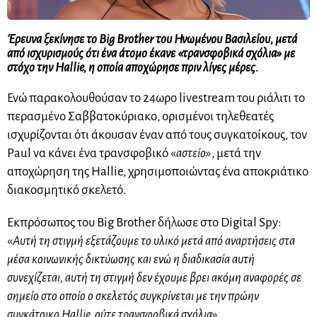
Έρευνα ξεκίνησε το Big Brother του Ηνωμένου Βασιλείου, μετά
από ισχυρισμούς ότι ένα άτομο έκανε «τρανσφοβικά σχόλια» με
στόχο την Hallie, η οποία αποχώρησε πριν λίγες μέρες.
Ενώ παρακολουθούσαν το 24ωρο livestream του ριάλιτι το
περασμένο Σαββατοκύριακο, ορισμένοι τηλεθεατές
ισχυρίζονται ότι άκουσαν έναν από τους συγκατοίκους, τον
Paul να κάνει ένα τρανσφοβικό «
αστείο
», μετά την
αποχώρηση της Hallie, χρησιμοποιώντας ένα αποκριάτικο
διακοσμητικό σκελετό.
Εκπρόσωπος του Big Brother δήλωσε στο Digital Spy:
«
Αυτή τη στιγμή εξετάζουμε το υλικό μετά από αναρτήσεις στα
μέσα κοινωνικής δικτύωσης και ενώ η διαδικασία αυτή
συνεχίζεται, αυτή τη στιγμή δεν έχουμε βρει ακόμη αναφορές σε
σημείο στο οποίο ο σκελετός συγκρίνεται με την πρώην
συγκάτοικο Hallie, ούτε τρανσφοβικά σχόλια
».