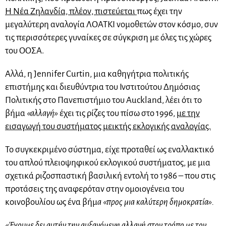
Η Νέα Ζηλανδία, πλέον, πιστεύεται
πως έχει την
μεγαλύτερη αναλογία ΛΟΑΤΚΙ νομοθετών στον κόσμο, συν
τις περισσότερες γυναίκες σε σύγκριση με όλες τις χώρες
του ΟΟΣΑ.
Αλλά, η Jennifer Curtin, μια καθηγήτρια πολιτικής
επιστήμης και διευθύντρια του Ινστιτούτου Δημόσιας
Πολιτικής στο Πανεπιστήμιο του Auckland, λέει ότι το
βήμα
«αλλαγή»
έχει τις ρίζες του πίσω στο 1996,
με την
εισαγωγή του συστήματος μεικτής εκλογικής αναλογίας.
Το συγκεκριμένο σύστημα, είχε προταθεί ως εναλλακτικό
του απλού πλειοψηφικού εκλογικού συστήματος, με μια
σχετικά ριζοσπαστική βασιλική εντολή το 1986 – που στις
προτάσεις της αναφερόταν στην ομοιογένεια του
κοινοβουλίου ως ένα βήμ
α «προς μια καλύτερη δημοκρατία».
«Έχουμε δει αυτήν την αυξανόμενη αλλαγή στον τρόπο με τον