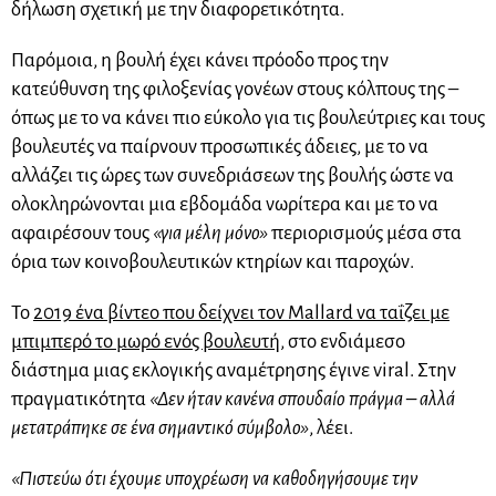
δήλωση σχετική με την διαφορετικότητα.
Παρόμοια, η βουλή έχει κάνει πρόοδο προς την
κατεύθυνση της φιλοξενίας γονέων στους κόλπους της –
όπως με το να κάνει πιο εύκολο για τις βουλεύτριες και τους
βουλευτές να παίρνουν προσωπικές άδειες, με το να
αλλάζει τις ώρες των συνεδριάσεων της βουλής ώστε να
ολοκληρώνονται μια εβδομάδα νωρίτερα και με το να
αφαιρέσουν τους
«για μέλη μόνο»
περιορισμούς μέσα στα
όρια των κοινοβουλευτικών κτηρίων και παροχών.
Το
2019 ένα βίντεο που δείχνει τον Mallard να ταΐζει με
μπιμπερό το μωρό ενός βουλευτή
, στο ενδιάμεσο
διάστημα μιας εκλογικής αναμέτρησης έγινε viral. Στην
πραγματικότητα
«Δεν ήταν κανένα σπουδαίο πράγμα – αλλά
μετατράπηκε σε ένα σημαντικό σύμβολο»
, λέει.
«Πιστεύω ότι έχουμε υποχρέωση να καθοδηγήσουμε την