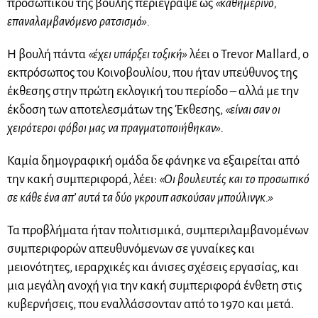
προσωπικού της βουλής περιέγραψε ως
«καθημερινό,
επαναλαμβανόμενο ρατσισμό».
Η βουλή πάντα
«έχει υπάρξει τοξική»
λέει ο Trevor Mallard, ο
εκπρόσωπος του Κοινοβουλίου, που ήταν υπεύθυνος της
έκθεσης στην πρώτη εκλογική του περίοδο – αλλά με την
έκδοση των αποτελεσμάτων της Έκθεσης,
«είναι σαν οι
χειρότεροι φόβοι μας να πραγματοποιήθηκαν».
Καμία δημογραφική ομάδα δε φάνηκε να εξαιρείται από
την κακή συμπεριφορά, λέει:
«Οι βουλευτές και το προσωπικό
σε κάθε ένα απ’ αυτά τα δύο γκρουπ ασκούσαν μπούλινγκ.»
Τα προβλήματα ήταν πολιτισμικά, συμπεριλαμβανομένων
συμπεριφορών απευθυνόμενων σε γυναίκες και
μειονότητες, ιεραρχικές και άνισες σχέσεις εργασίας, και
μια μεγάλη ανοχή για την κακή συμπεριφορά ένθετη στις
κυβερνήσεις, που εναλλάσσονταν από το 1970 και μετά.