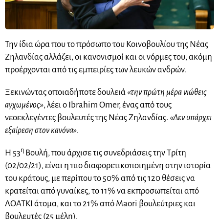
Την ίδια ώρα που το πρόσωπο του Κοινοβουλίου της Νέας
Ζηλανδίας αλλάζει, οι κανονισμοί και οι νόρμες του, ακόμη
προέρχονται από τις εμπειρίες των λευκών ανδρών.
Ξεκινώντας οποιαδήποτε δουλειά
«την πρώτη μέρα νιώθεις
αγχωμένος»
, λέει ο Ibrahim Omer, ένας από τους
νεοεκλεγέντες βουλευτές της Νέας Ζηλανδίας.
«Δεν υπάρχει
εξαίρεση στον κανόνα».
η
Η 53
Βουλή, που άρχισε τις συνεδριάσεις την Τρίτη
(02/02/21), είναι η πιο διαφορετικοποιημένη στην ιστορία
του κράτους, με περίπου το 50% από τις 120 θέσεις να
κρατείται από γυναίκες, το 11% να εκπροσωπείται από
ΛΟΑΤΚΙ άτομα, και το 21% από Maori βουλεύτριες και
βουλευτές (25 μέλη).