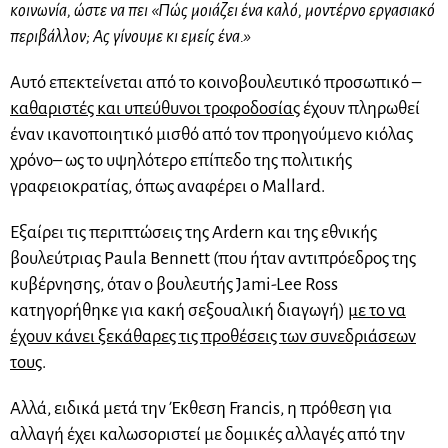
κοινωνία, ώστε να πει «Πώς μοιάζει ένα καλό, μοντέρνο εργασιακό
περιβάλλον; Ας γίνουμε κι εμείς ένα.»
Αυτό επεκτείνεται από το κοινοβουλευτικό προσωπικό –
καθαριστές και υπεύθυνοι τροφοδοσίας
έχουν πληρωθεί
έναν ικανοποιητικό μισθό από τον προηγούμενο κιόλας
χρόνο– ως το υψηλότερο επίπεδο της πολιτικής
γραφειοκρατίας, όπως αναφέρει ο Mallard.
Εξαίρει τις περιπτώσεις της Ardern και της εθνικής
βουλεύτριας Paula Bennett (που ήταν αντιπρόεδρος της
κυβέρνησης, όταν ο βουλευτής Jami-Lee Ross
κατηγορήθηκε για κακή σεξουαλική διαγωγή)
με το να
έχουν κάνει ξεκάθαρες τις προθέσεις των συνεδριάσεων
τους
.
Αλλά, ειδικά μετά την Έκθεση Francis, η πρόθεση για
αλλαγή έχει καλωσοριστεί με δομικές αλλαγές από την