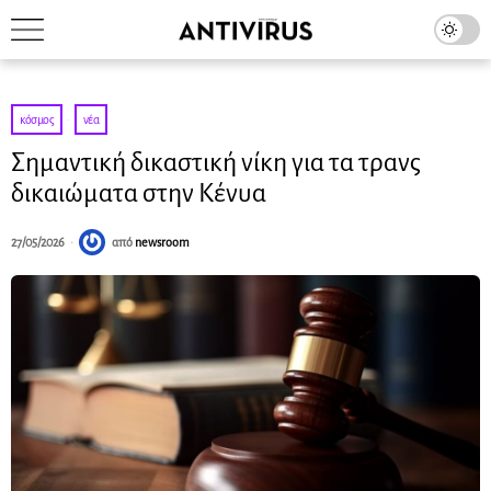
κόσμος
·
νέα
Σημαντική δικαστική νίκη για τα τρανς
δικαιώματα στην Κένυα
27/05/2026
από
newsroom