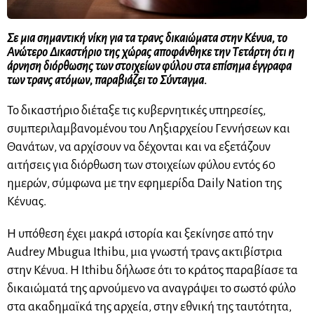
Σε μια σημαντική νίκη για τα τρανς δικαιώματα στην Κένυα, το
Ανώτερο Δικαστήριο της χώρας αποφάνθηκε την Τετάρτη ότι η
άρνηση διόρθωσης των στοιχείων φύλου στα επίσημα έγγραφα
των τρανς ατόμων, παραβιάζει το Σύνταγμα.
Το δικαστήριο διέταξε τις κυβερνητικές υπηρεσίες,
συμπεριλαμβανομένου του Ληξιαρχείου Γεννήσεων και
Θανάτων, να αρχίσουν να δέχονται και να εξετάζουν
αιτήσεις για διόρθωση των στοιχείων φύλου εντός 60
ημερών, σύμφωνα με την εφημερίδα Daily Nation της
Κένυας.
Η υπόθεση έχει μακρά ιστορία και ξεκίνησε από την
Audrey Mbugua Ithibu, μια γνωστή τρανς ακτιβίστρια
στην Κένυα. Η Ithibu δήλωσε ότι το κράτος παραβίασε τα
δικαιώματά της αρνούμενο να αναγράψει το σωστό φύλο
στα ακαδημαϊκά της αρχεία, στην εθνική της ταυτότητα,