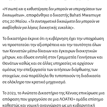
«
Η σιωπή και η καθυστέρηση δεν μπορούν να υπερισχύσουν των
δικαιωμάτων
», αποφάνθηκε ο δικαστής Bahati Mwamuye
στις 20 Μαΐου. «
Τα συνταγματικά δικαιώματα δεν μπορούν να
αναβληθούν για λόγους διοικητικής ευκολίας
».
Το δικαστήριο έκρινε ότι η κυβέρνηση έχει την υποχρέωση
να προστατεύει την αξιοπρέπεια και την ταυτότητα όλων
των Κενυατών μέσω δίκαιων και έγκαιρων διοικητικών
μέτρων, και έδωσε εντολή στον Γραμματέα Γεννήσεων και
Θανάτων καθώς και σε άλλες υπηρεσίες να αρχίσουν
αμέσως την επεξεργασία των αιτήσεων διόρθωσης των
στοιχείων, ενώ παράλληλα θα τυποποιούν τη διαδικασία
σε ολόκληρο τον κρατικό μηχανισμό.
Το 2023, το Ανώτατο Δικαστήριο της Κένυας επικύρωσε μια
απόφαση που χορηγούσε σε μια ΛΟΑΤΚΙ+ ομάδα επίσημο
καθεστώς και νομική αναγνώριση ως μη κυβερνητική