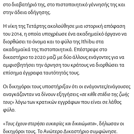
στο διαβατήριό της, στο πιστοποιητικό γέννησής της και
στην άδεια οδήγησης.
Η νίκη της Τετάρτης ακολούθησε μια ιστορική απόφαση
του 2014, η οποία υποχρέωσε ένα ακαδημαϊκό όργανο να
διορθώσει το όνομα και το φύλο της Ithibu στα
ακαδημαϊκά της πιστοποιητικά. Επέστρεψε στο
δικαστήριο το 2020 μαζί με δύο άλλους ενάγοντες για να
αμφισβητήσει την άρνηση του κράτους να διορθώσει τα
επίσημα έγγραφα ταυτότητάς τους.
Οι δικηγόροι τους υποστήριξαν ότι οι ενάγοντες/ενάγουσες
αναγκάζονταν να δίνουν εξηγήσεις «
σε κάθε στάδιο της ζωής
τους
» λόγω των κρατικών εγγράφων που είναι σε λάθος
φύλο.
«
Τους έχουν στερήσει ευκαιρίες και δικαιώματα
», δήλωσαν οι
δικηγόροι τους. Το Ανώτερο Δικαστήριο συμφώνησε.