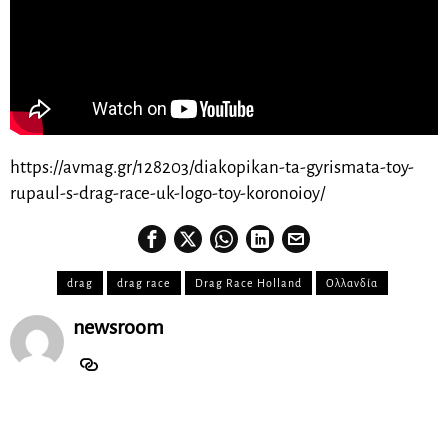
https://avmag.gr/128203/diakopikan-ta-gyrismata-toy-
rupaul-s-drag-race-uk-logo-toy-koronoioy/
drag
drag race
Drag Race Holland
Ολλανδία
newsroom