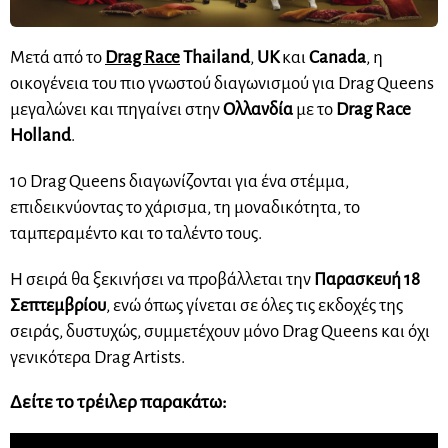
Μετά από το
Drag Race
Thailand
,
UK
και
Canada
, η
οικογένεια του πιο γνωστού διαγωνισμού για Drag Queens
μεγαλώνει και πηγαίνει στην
Ολλανδία
με το
Drag Race
Holland
.
10 Drag Queens διαγωνίζονται για ένα στέμμα,
επιδεικνύοντας το χάρισμα, τη μοναδικότητα, το
ταμπεραμέντο και το ταλέντο τους.
Η σειρά θα ξεκινήσει να προβάλλεται την
Παρασκευή 18
Σεπτεμβρίου
, ενώ όπως γίνεται σε όλες τις εκδοχές της
σειράς, δυστυχώς, συμμετέχουν μόνο Drag Queens και όχι
γενικότερα Drag Artists.
Δείτε το τρέιλερ παρακάτω: