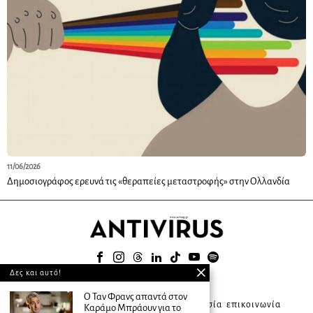
11/06/2026
Δημοσιογράφος ερευνά τις «θεραπείες μεταστροφής» στην Ολλανδία
Δες και αυτό!
© 2025
Ο Ταν Φρανς απαντά στον
about ANTIVIRUS
συνδρομητική υπηρεσία
επικοινωνία
Καράμο Μπράουν για το