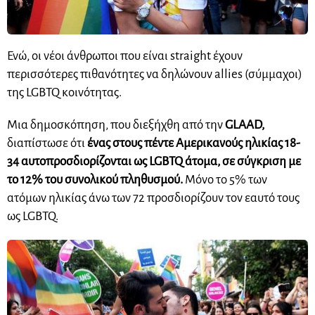
Ενώ, οι νέοι άνθρωποι που είναι straight έχουν
περισσότερες πιθανότητες να δηλώνουν allies (σύμμαχοι)
της LGBTQ κοινότητας.
Μια δημοσκόπηση, που διεξήχθη από την
GLAAD,
διαπίστωσε ότι
ένας στους πέντε Αμερικανούς ηλικίας 18-
34 αυτοπροσδιορίζονται ως LGBTQ άτομα, σε σύγκριση με
το 12% του συνολικού πληθυσμού.
Μόνο το 5% των
ατόμων ηλικίας άνω των 72 προσδιορίζουν τον εαυτό τους
ως LGBTQ.