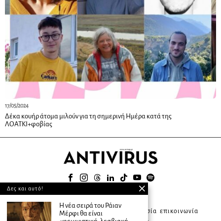
17/05/2024
Δέκα κουήρ άτομα μιλούν για τη σημερινή Ημέρα κατά της
ΛΟΑΤΚΙ+φοβίας
Δες και αυτό!
© 2025
Η νέα σειρά του Ράιαν
about ANTIVIRUS
συνδρομητική υπηρεσία
επικοινωνία
Μέρφι θα είναι