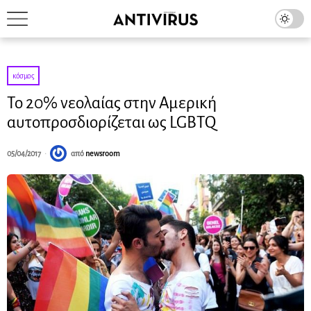
κόσμος
Το 20% νεολαίας στην Αμερική
αυτοπροσδιορίζεται ως LGBTQ
05/04/2017
από
newsroom