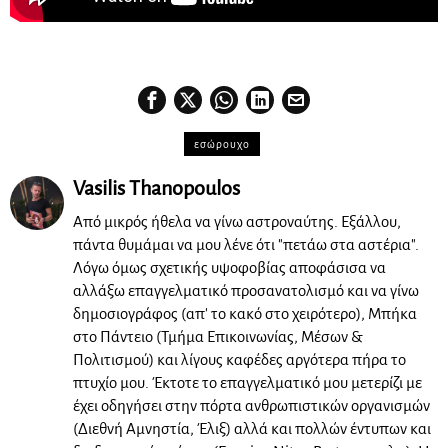
εσώρουχο
Vasilis Thanopoulos
Από μικρός ήθελα να γίνω αστροναύτης. Εξάλλου,
πάντα θυμάμαι να μου λένε ότι "πετάω στα αστέρια".
Λόγω όμως σχετικής υψοφοβίας αποφάσισα να
αλλάξω επαγγελματικό προσανατολισμό και να γίνω
δημοσιογράφος (απ' το κακό στο χειρότερο), Μπήκα
στο Πάντειο (Τμήμα Επικοινωνίας, Μέσων &
Πολιτισμού) και λίγους καφέδες αργότερα πήρα το
πτυχίο μου. Έκτοτε το επαγγελματικό μου μετερίζι με
έχει οδηγήσει στην πόρτα ανθρωπιστικών οργανισμών
(Διεθνή Αμνηστία, Έλιξ) αλλά και πολλών έντυπων και