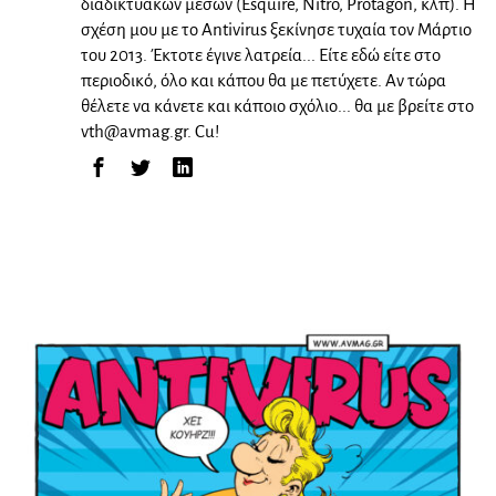
διαδικτυακών μέσων (Esquire, Nitro, Protagon, κλπ). Η
σχέση μου με το Antivirus ξεκίνησε τυχαία τον Μάρτιο
του 2013. Έκτοτε έγινε λατρεία... Είτε εδώ είτε στο
περιοδικό, όλο και κάπου θα με πετύχετε. Αν τώρα
θέλετε να κάνετε και κάποιο σχόλιο... θα με βρείτε στο
vth@avmag.gr
. Cu!