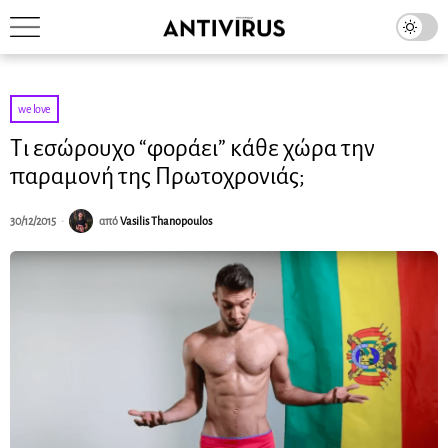
we love
Τι εσώρουχο “φοράει” κάθε χώρα την
παραμονή της Πρωτοχρονιάς;
30/12/2015
από
Vasilis Thanopoulos