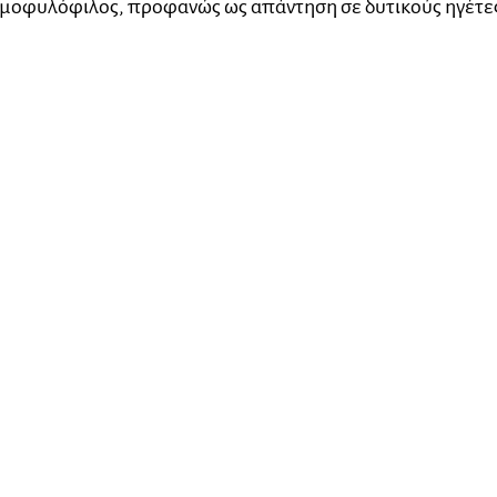
ομοφυλόφιλος, προφανώς ως απάντηση σε δυτικούς ηγέτε