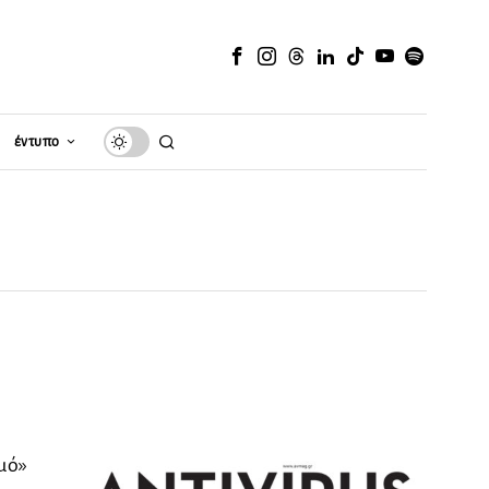
έντυπο
ιμό»