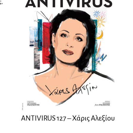
ς,
ANTIVIRUS 127 – Xάρις Αλεξίου