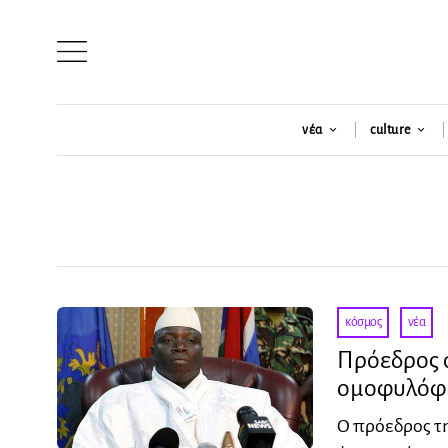
νέα
culture
κόσμος
·
νέα
Πρόεδρος σ
ομοφυλόφι
Ο πρόεδρος τη