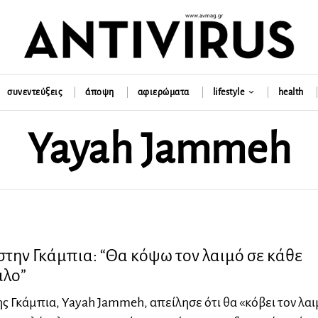
συνεντεύξεις
άποψη
αφιερώματα
lifestyle
health
Yayah Jammeh
την Γκάμπια: “Θα κόψω τον λαιμό σε κάθε
λο”
ς Γκάμπια, Yayah Jammeh, απείλησε ότι θα «κόβει τον λα