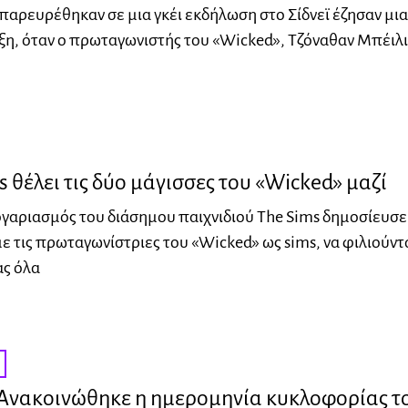
παρευρέθηκαν σε μια γκέι εκδήλωση στο Σίδνεϊ έζησαν μια
η, όταν ο πρωταγωνιστής του «Wicked», Τζόναθαν Μπέιλι
s θέλει τις δύο μάγισσες του «Wicked» μαζί
γαριασμός του διάσημου παιχνιδιού The Sims δημοσίευσε
 τις πρωταγωνίστριες του «Wicked» ως sims, να φιλιούντα
ας όλα
 Ανακοινώθηκε η ημερομηνία κυκλοφορίας τ