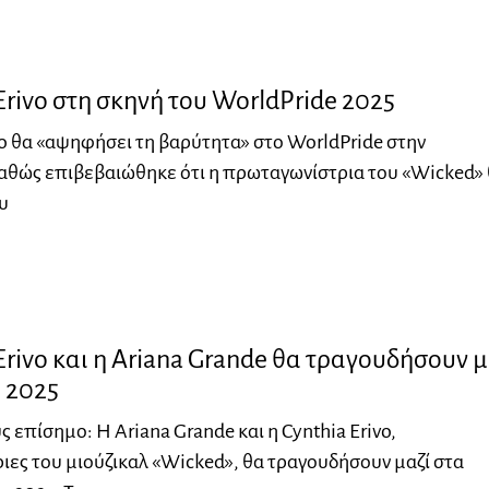
Erivo στη σκηνή του WorldPride 2025
vo θα «αψηφήσει τη βαρύτητα» στο WorldPride στην
αθώς επιβεβαιώθηκε ότι η πρωταγωνίστρια του «Wicked»
ου
Erivo και η Ariana Grande θα τραγουδήσουν μ
 2025
ς επίσημο: Η Ariana Grande και η Cynthia Erivo,
ες του μιούζικαλ «Wicked», θα τραγουδήσουν μαζί στα