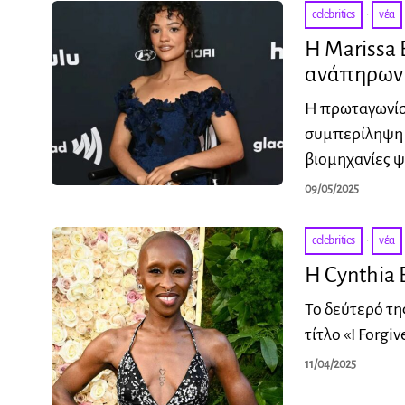
celebrities
·
νέα
Η Marissa
ανάπηρων 
Η πρωταγωνίστ
συμπερίληψη 
βιομηχανίες ψ
09/05/2025
celebrities
·
νέα
Η Cynthia 
Το δεύτερό τη
τίτλο «I Forgi
11/04/2025