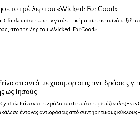
ε το τρέιλερ του «Wicked: For Good»
 η Glinda επιστρέφουν για ένα ακόμα πιο σκοτεινό ταξίδι σ
Road, στο τρέιλερ του «Wicked: For Good»
Erivo απαντά με χιούμορ στις αντιδράσεις γι
ης ως Ιησούς
Cynthia Erivo για τον ρόλο του Ιησού στο μιούζικαλ «Jesus C
οκάλεσε έντονες αντιδράσεις από συντηρητικούς κύκλους