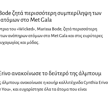
 Bode ζητά περισσότερη συμπερίληψη των
ατόμων στο Met Gala
ρια του «Wicked», Marissa Bode, ζητά περισσότερη
των ανάπηρων ατόμων στο Met Gala και στις ευρύτερες
υχαγωγίας και μόδας.
Erivo ανακοίνωσε το δεύτερό της άλμπουμ
ς άλμπουμ ανακοίνωσε η κουήρ καλλιτέχνιδα Cynthia Erivo
ve You», και ευχαρίστησε όλα τα άτομα που είναι