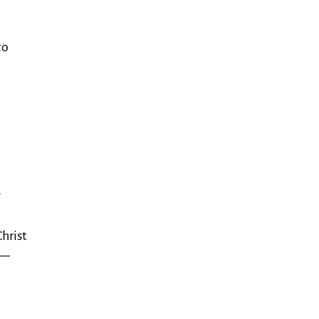
το
α
hrist
 —