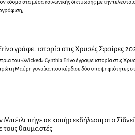
ον κόσμο στα μέσα κοινωνικής δικτύωσης με την τελευταί
τογράφιση,
Erivo γράφει ιστορία στις Χρυσές Σφαίρες 20
ρια του «Wicked» Cynthia Erivo έγραψε ιστορία στις Χρυ
 πρώτη Μαύρη γυναίκα που κέρδισε δύο υποψηφιότητες σ
 Μπέιλι πήγε σε κουήρ εκδήλωση στο Σίδνε
ε τους θαυμαστές