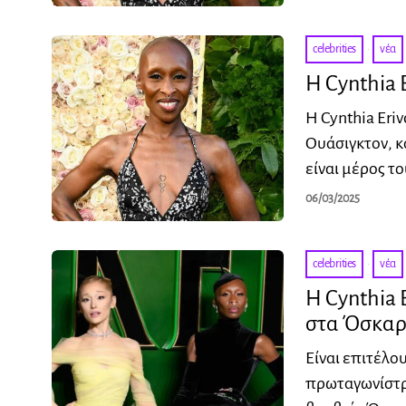
celebrities
·
νέα
H Cynthia 
Η Cynthia Eri
Ουάσιγκτον, κ
είναι μέρος τ
06/03/2025
celebrities
·
νέα
Η Cynthia 
στα Όσκαρ
Είναι επιτέλου
πρωταγωνίστρι