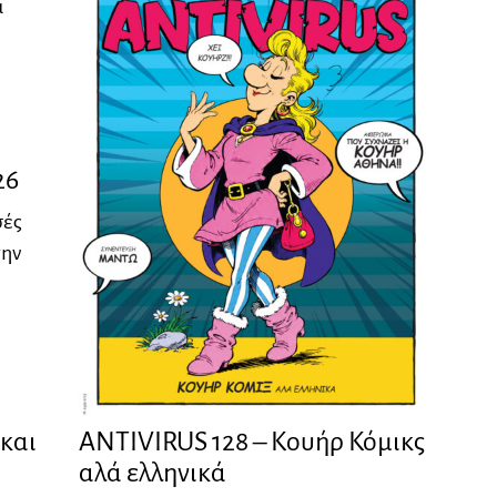
α
26
σές
την
ANTIVIRUS 128 – Kουήρ Κόμικς
ϊκαι
αλά ελληνικά