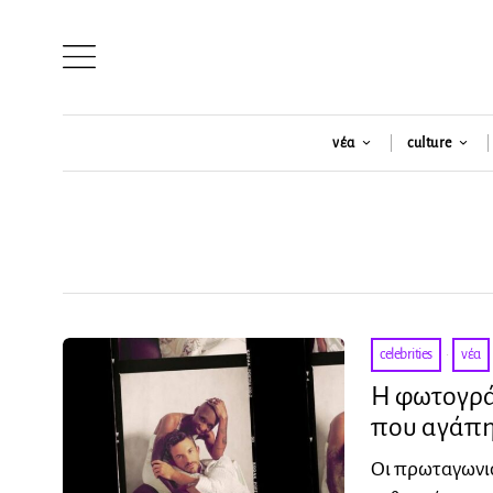
νέα
culture
celebrities
·
νέα
Η φωτογράφ
που αγάπησ
Οι πρωταγωνισ