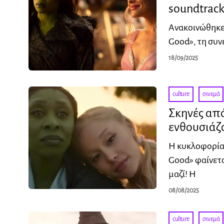
soundtrack
Ανακοινώθηκε 
Good», τη συνέ
18/09/2025
culture
·
σινεμά
Σκηνές από
ενθουσιάζο
Η κυκλοφορία 
Good» φαίνετα
μαζί! Η
08/08/2025
culture
·
σινεμά