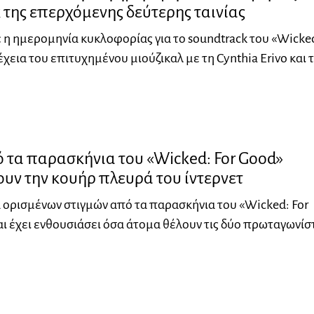
 της επερχόμενης δεύτερης ταινίας
η ημερομηνία κυκλοφορίας για το soundtrack του «Wicked
χεια του επιτυχημένου μιούζικαλ με τη Cynthia Erivo και 
 τα παρασκήνια του «Wicked: For Good»
υν την κουήρ πλευρά του ίντερνετ
ορισμένων στιγμών από τα παρασκήνια του «Wicked: For
ι έχει ενθουσιάσει όσα άτομα θέλουν τις δύο πρωταγωνίσ