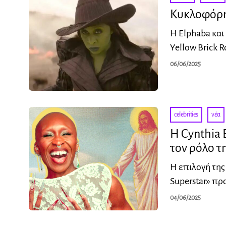
Κυκλοφόρησ
Η Elphaba και
Yellow Brick 
06/06/2025
celebrities
·
νέα
Η Cynthia 
τον ρόλο τ
Η επιλογή της 
Superstar» πρ
04/06/2025