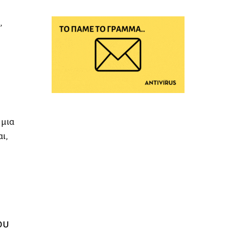
,
 μια
ι,
ου