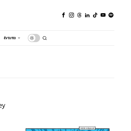
έντυπο
ey