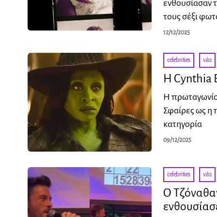
ενθουσίασαν τ
τους σέξι φω
12/12/2025
celebrities
·
νέα
Η Cynthia 
Η πρωταγωνίστ
Σφαίρες ως η
κατηγορία
09/12/2025
celebrities
·
νέα
Ο Τζόναθαν
ενθουσίασ