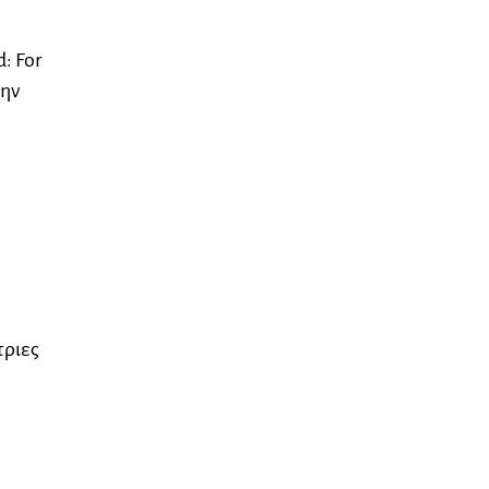
: For
την
τριες