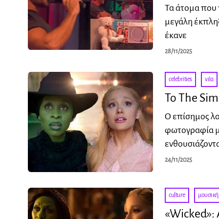
Τα άτομα που 
μεγάλη έκπληξ
έκανε
28/11/2025
celebrities
·
νέα
Το The Sim
Ο επίσημος λο
φωτογραφία με
ενθουσιάζοντ
24/11/2025
culture
·
μουσική
«Wicked»: