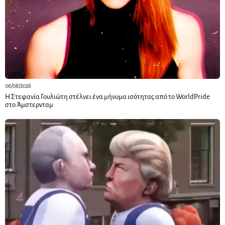
06/08/2026
Η Στεφανία Γουλιώτη στέλνει ένα μήνυμα ισότητας από το WorldPride
στο Άμστερνταμ