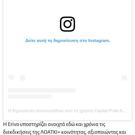
Δείτε αυτή τη δημοσίευση στο Instagram.
Η δημοσίευση κοινοποιήθηκε από το χρήστη Capital Pride Alliance & WorldPride Washington, DC 2025 (@capitalpridedc)
Η Erivo υποστηρίζει ανοιχτά εδώ και χρόνια τις
διεκδικήσεις της ΛΟΑΤΚΙ+ κοινότητας, αξιοποιώντας και