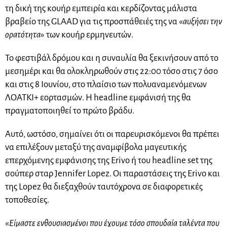
τη δική της κουήρ εμπειρία και κερδίζοντας μάλιστα
βραβείο της GLAAD για τις προσπάθειές της να «
αυξήσει την
ορατότητα
» των κουήρ ερμηνευτών.
Το φεστιβάλ δρόμου και η συναυλία θα ξεκινήσουν από το
μεσημέρι και θα ολοκληρωθούν στις 22:00 τόσο στις 7 όσο
και στις 8 Ιουνίου, στο πλαίσιο των πολυαναμενόμενων
ΛΟΑΤΚΙ+ εορτασμών. Η headline εμφάνισή της θα
πραγματοποιηθεί το πρώτο βράδυ.
Αυτό, ωστόσο, σημαίνει ότι οι παρευρισκόμενοι θα πρέπει
να επιλέξουν μεταξύ της αναμφίβολα μαγευτικής
επερχόμενης εμφάνισης της Erivo ή του headline set της
σούπερ σταρ Jennifer Lopez. Οι παραστάσεις της Erivo και
της Lopez θα διεξαχθούν ταυτόχρονα σε διαφορετικές
τοποθεσίες.
«
Είμαστε ενθουσιασμένοι που έχουμε τόσο σπουδαία ταλέντα που