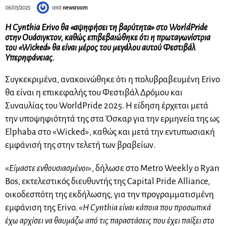
06/03/2025
από
newsroom
Η Cynthia Erivo θα «αψηφήσει τη βαρύτητα» στο WorldPride
στην Ουάσιγκτον, καθώς επιβεβαιώθηκε ότι η πρωταγωνίστρια
του «Wicked» θα είναι μέρος του μεγάλου αυτού Φεστιβάλ
Υπερηφάνειας.
Συγκεκριμένα, ανακοινώθηκε ότι η πολυβραβευμένη Erivo
θα είναι η επικεφαλής του Φεστιβάλ Δρόμου και
Συναυλίας του WorldPride 2025. Η είδηση έρχεται μετά
την υποψηφιότητά της στα Όσκαρ για την ερμηνεία της ως
Elphaba στο «Wicked», καθώς και μετά την εντυπωσιακή
εμφάνισή της στην τελετή των βραβείων.
«
Είμαστε ενθουσιασμένοι
», δήλωσε στο Metro Weekly ο Ryan
Bos, εκτελεστικός διευθυντής της Capital Pride Alliance,
οικοδεσπότη της εκδήλωσης, για την προγραμματισμένη
εμφάνιση της Erivo. «
Η Cynthia είναι κάποια που προσωπικά
έχω αρχίσει να θαυμάζω από τις παραστάσεις που έχει παίξει στο