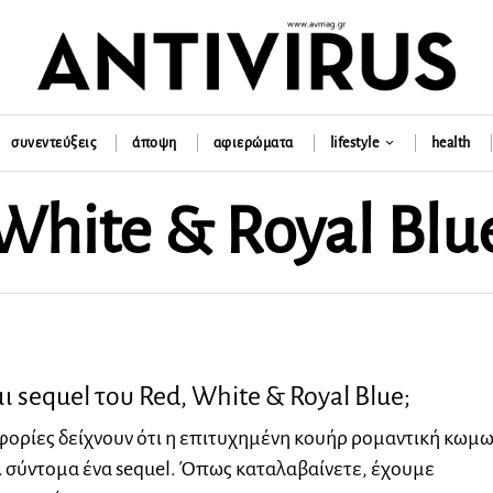
συνεντεύξεις
άποψη
αφιερώματα
lifestyle
health
White & Royal Blu
ι sequel του Red, White & Royal Blue;
ορίες δείχνουν ότι η επιτυχημένη κουήρ ρομαντική κωμω
ι σύντομα ένα sequel. Όπως καταλαβαίνετε, έχουμε