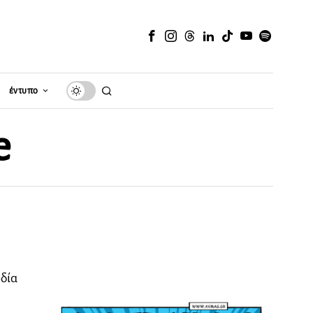
έντυπο
e
δία