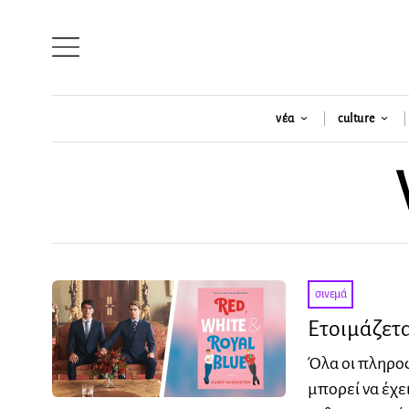
νέα
culture
σινεμά
Ετοιμάζετα
Όλα οι πληροφ
μπορεί να έχε