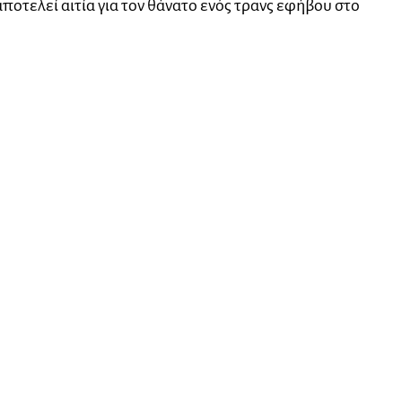
ποτελεί αιτία για τον θάνατο ενός τρανς εφήβου στο