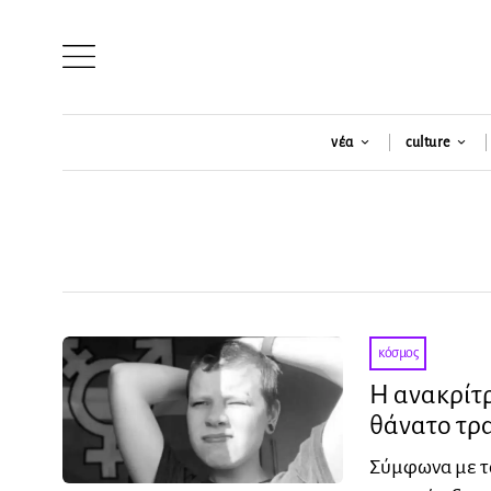
νέα
culture
κόσμος
Η ανακρίτρ
θάνατο τρ
Σύμφωνα με το