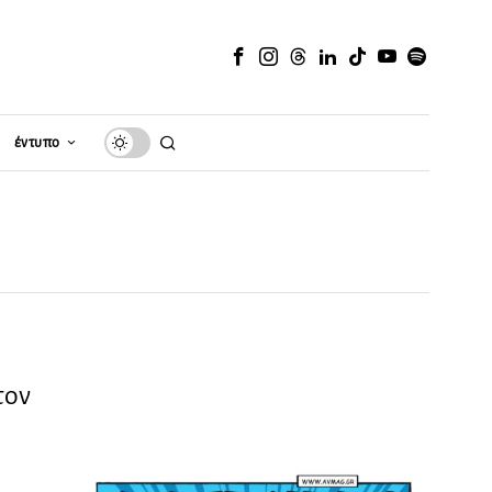
έντυπο
τον