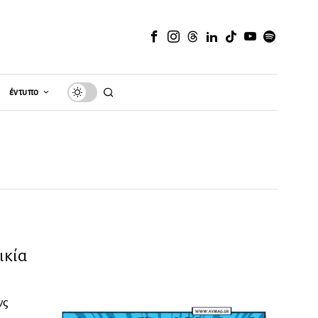
έντυπο
ικία
νς