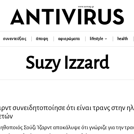
συνεντεύξεις
άποψη
αφιερώματα
lifestyle
health
Suzy Izzard
αρντ συνειδητοποίησε ότι είναι τρανς στην ηλ
ετών
 ηθοποιός Σούζι Ίζαρντ αποκάλυψε ότι γνώριζε για την τρα