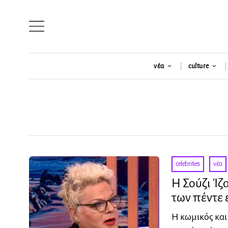
νέα
culture
celebrities
·
νέα
Η Σούζι Ίζ
των πέντε 
Η κωμικός και