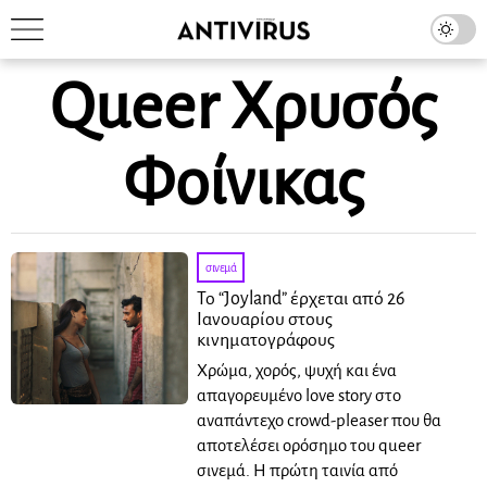
Queer Χρυσός
Φοίνικας
σινεμά
Το “Joyland” έρχεται από 26
Ιανουαρίου στους
κινηματογράφους
Χρώμα, χορός, ψυχή και ένα
απαγορευμένο love story στο
αναπάντεχο crowd-pleaser που θα
αποτελέσει ορόσημο του queer
σινεμά. Η πρώτη ταινία από