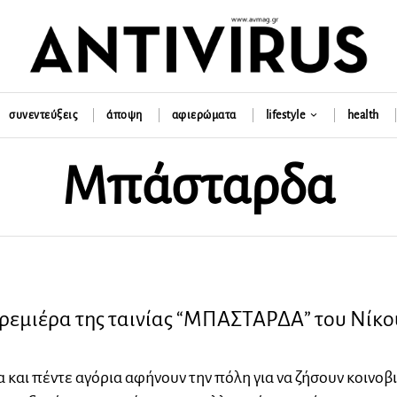
συνεντεύξεις
άποψη
αφιερώματα
lifestyle
health
Μπάσταρδα
ρεμιέρα της ταινίας “ΜΠΑΣΤΑΡΔΑ” του Νίκο
α και πέντε αγόρια αφήνουν την πόλη για να ζήσουν κοινοβ