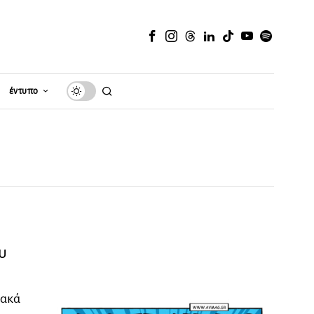
έντυπο
υ
ιακά