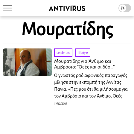
Μουρατίδης
celebrities
·
lifestyle
Μουρατίδης για Άνθιμο και
Αμβρόσιο: “Θεές και οι δύο…”
Ο γνωστός ραδιοφωνικός παραγωγός
μίλησε στην εκπομπή της Αννίτας
Πάνια. «Πες μου ότι θα μιλήσουμε για
τον Αμβρόσιο και τον Άνθιμο; Θεές
17/12/2015