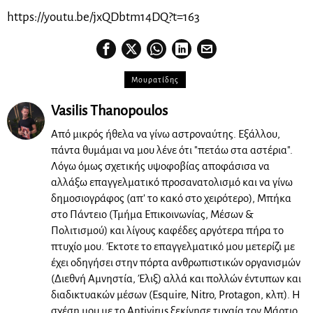
https://youtu.be/jxQDbtm14DQ?t=163
Μουρατίδης
Vasilis Thanopoulos
Από μικρός ήθελα να γίνω αστροναύτης. Εξάλλου,
πάντα θυμάμαι να μου λένε ότι "πετάω στα αστέρια".
Λόγω όμως σχετικής υψοφοβίας αποφάσισα να
αλλάξω επαγγελματικό προσανατολισμό και να γίνω
δημοσιογράφος (απ' το κακό στο χειρότερο), Μπήκα
στο Πάντειο (Τμήμα Επικοινωνίας, Μέσων &
Πολιτισμού) και λίγους καφέδες αργότερα πήρα το
πτυχίο μου. Έκτοτε το επαγγελματικό μου μετερίζι με
έχει οδηγήσει στην πόρτα ανθρωπιστικών οργανισμών
(Διεθνή Αμνηστία, Έλιξ) αλλά και πολλών έντυπων και
διαδικτυακών μέσων (Esquire, Nitro, Protagon, κλπ). Η
σχέση μου με το Antivirus ξεκίνησε τυχαία τον Μάρτιο