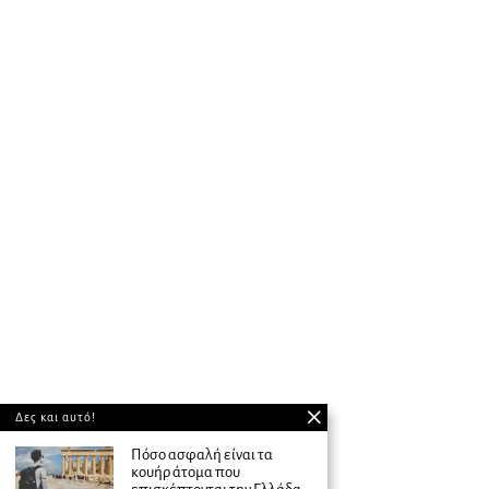
Δες και αυτό!
Πόσο ασφαλή είναι τα
κουήρ άτομα που