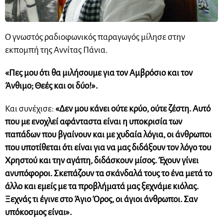
Ο γνωστός ραδιοφωνικός παραγωγός μίλησε στην
εκπομπή της Αννίτας Πάνια.
«Πες μου ότι θα μιλήσουμε για τον Αμβρόσιο και τον
Άνθιμο; Θεές και οι δύο!».
Και συνέχισε:
«Δεν μου κάνει ούτε κρύο, ούτε ζέστη. Αυτό
που με ενοχλεί αφάνταστα είναι η υποκρισία των
παπάδων που βγαίνουν και με χυδαία λόγια, οι άνθρωποι
που υποτίθεται ότι είναι για να μας διδάξουν τον λόγο του
Χρηστού και την αγάπη, διδάσκουν μίσος. Έχουν γίνει
ανυπόφοροι. Σκεπάζουν τα σκάνδαλά τους το ένα μετά το
άλλο και εμείς με τα προβλήματά μας ξεχνάμε κιόλας.
Ξεχνάς τι έγινε στο Άγιο Όρος, οι άγιοι άνθρωποι. Σαν
υπόκοσμος είναι».