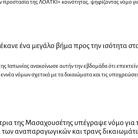
ην προστασία της ΛΟΑΤΚΙ+ κοινότητας, ψηφίζοντας νόμο γι
έκανε ένα μεγάλο βήμα προς την ισότητα στ
ης Ιαπωνίας ανακοίνωσε αυτήν την εβδομάδα ότι επεκτείν
εννέα νόμων σχετικά με τα δικαιώματα και τις υποχρεώσε
τρια της Μασαχουσέτης υπέγραψε νόμο για 
 των αναπαραγωγικών και τρανς δικαιωμάτ