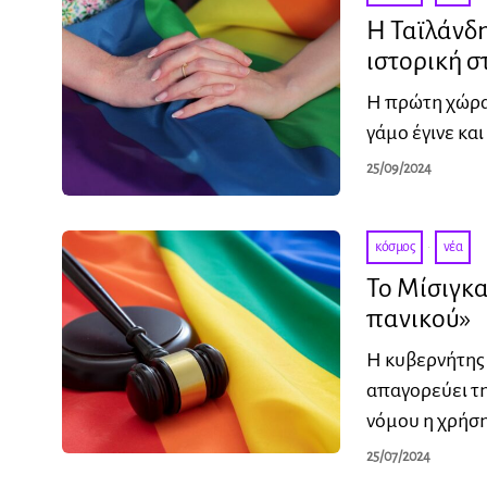
Η Ταϊλάνδη
ιστορική σ
Η πρώτη χώρα 
γάμο έγινε και
25/09/2024
κόσμος
·
νέα
Το Μίσιγκα
πανικού»
Η κυβερνήτης 
απαγορεύει τη
νόμου η χρήσ
25/07/2024