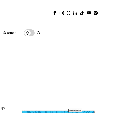
έντυπο
την