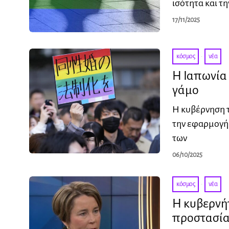
ισότητα και τ
17/11/2025
κόσμος
·
νέα
Η Ιαπωνία 
γάμο
Η κυβέρνηση τ
την εφαρμογή 
των
06/10/2025
κόσμος
·
νέα
Η κυβερνή
προστασία