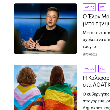
κόσμος
·
νέα
Ο Έλον Μασ
μετά την 
Μετά την υπο
σχολεία να απ
τους, ο
18/07/2024
κόσμος
·
νέα
Η Καλιφόρν
στα ΛΟΑΤΚ
Ο κυβερνήτης 
απαγορεύει ρη
Δημοκρατικός