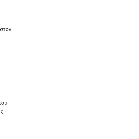
 στον
που
ός