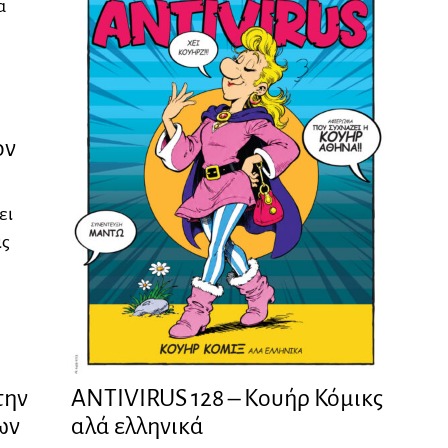
α
ον
ει
ις
ANTIVIRUS 128 – Kουήρ Κόμικς
την
αλά ελληνικά
ων