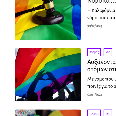
Νόμο κατά
Η Καλιφόρνια 
νόμο που εμπο
30/12/2024
κόσμος
·
νέα
Αυξάνονται
ατόμων στ
Με νόμο που ψ
ποινές για το
04/11/2024
κόσμος
·
νέα