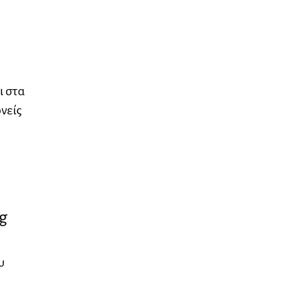
ι στα
νείς
ng
υ