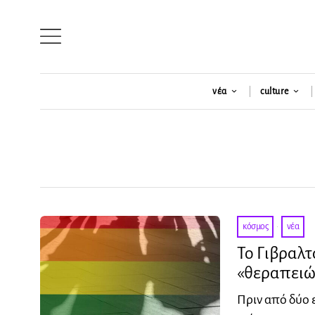
νέα
culture
κόσμος
·
νέα
Το Γιβραλ
«θεραπειώ
Πριν από δύο 