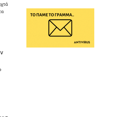
ιχτά
τα
ην
ο