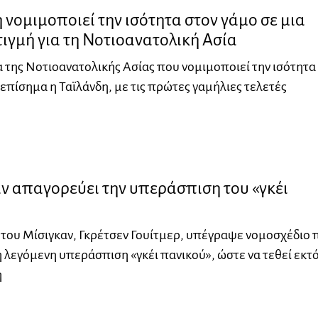
 νομιμοποιεί την ισότητα στον γάμο σε μια
τιγμή για τη Νοτιοανατολική Ασία
της Νοτιοανατολικής Ασίας που νομιμοποιεί την ισότητα
 επίσημα η Ταϊλάνδη, με τις πρώτες γαμήλιες τελετές
ν απαγορεύει την υπεράσπιση του «γκέι
του Μίσιγκαν, Γκρέτσεν Γουίτμερ, υπέγραψε νομοσχέδιο 
 λεγόμενη υπεράσπιση «γκέι πανικού», ώστε να τεθεί εκτ
η