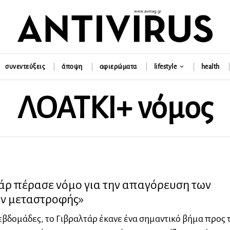
συνεντεύξεις
άποψη
αφιερώματα
lifestyle
health
ΛΟΑΤΚΙ+ νόμος
τάρ πέρασε νόμο για την απαγόρευση των
ν μεταστροφής»
εβδομάδες, το Γιβραλτάρ έκανε ένα σημαντικό βήμα προς 