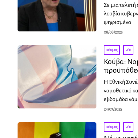
Σε μια τελετή
λεσβία κυβερν
ψηφισμένο
08/08/2025
κόσμος
·
νέα
Κούβα: Νο
προϋπόθεσ
Η Εθνική Συνέ
νομοθετικό κα
εβδομάδα νόμ
24/07/2025
κόσμος
·
νέα