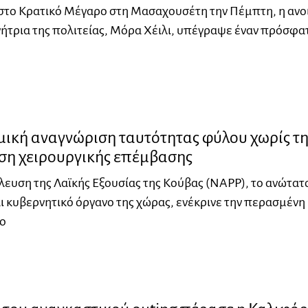
 στο Κρατικό Μέγαρο στη Μασαχουσέτη την Πέμπτη, η ανο
ήτρια της πολιτείας, Μόρα Χέιλι, υπέγραψε έναν πρόσφα
μική αναγνώριση ταυτότητας φύλου χωρίς τ
η χειρουργικής επέμβασης
λευση της Λαϊκής Εξουσίας της Κούβας (NAPP), το ανώτατ
ι κυβερνητικό όργανο της χώρας, ενέκρινε την περασμένη
ο