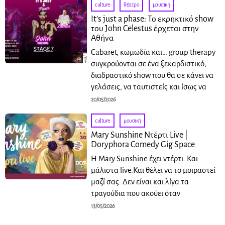
culture
·
θέατρο
·
μουσική
It’s just a phase: Το εκρηκτικό show
του John Celestus έρχεται στην
Αθήνα
Cabaret, κωμωδία και… group therapy
συγκρούονται σε ένα ξεκαρδιστικό,
διαδραστικό show που θα σε κάνει να
γελάσεις, να ταυτιστείς και ίσως να
20/05/2026
culture
·
μουσική
Mary Sunshine Ντέρτι Live |
Doryphora Comedy Gig Space
Η Mary Sunshine έχει ντέρτι. Και
μάλιστα live.Και θέλει να το μοιραστεί
μαζί σας. Δεν είναι και λίγα τα
τραγούδια που ακούει όταν
13/05/2026