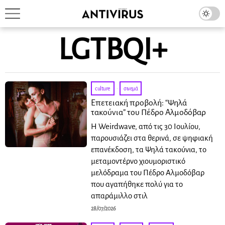
LGTBQI+
culture
·
σινεμά
Επετειακή προβολή: “Ψηλά
τακούνια” του Πέδρο Αλμοδόβαρ
Η Weirdwave, από τις 30 Ιουλίου,
παρουσιάζει στα θερινά, σε ψηφιακή
επανέκδοση, τα Ψηλά τακούνια, το
μεταμοντέρνο χιουμοριστικό
μελόδραμα του Πέδρο Αλμοδόβαρ
που αγαπήθηκε πολύ για το
απαράμιλλο στιλ
28/07/2026