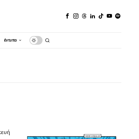
έντυπο
κευή