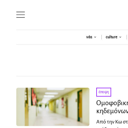
νέα
culture
άποψη
Ομοφοβική
κηδεμόνων
Από την Κω σ