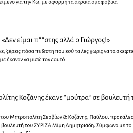
είμενο για την Κω, με αφορμή τα ακραία ομοφοβικά
«Δεν είμαι π**στης αλλά ο Γιώργος!»
νε, ξέρεις πόσα π€&στη που εσύ τα λες χωρίς να τα σκεφτε
με έκαναν να μισώ τον εαυτό
ίτης Κοζάνης έκανε “μούτρα” σε βουλευτή 
η του Μητροπολίτη Σερβίων & Κοζάνης, Παύλου, προκάλε
υ βουλευτή του ΣΥΡΙΖΑ Μίμη Δημητριάδη. Σύμφωνα με το