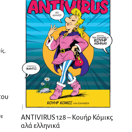
ίς,
του
σε
ANTIVIRUS 128 – Kουήρ Κόμικς
αλά ελληνικά