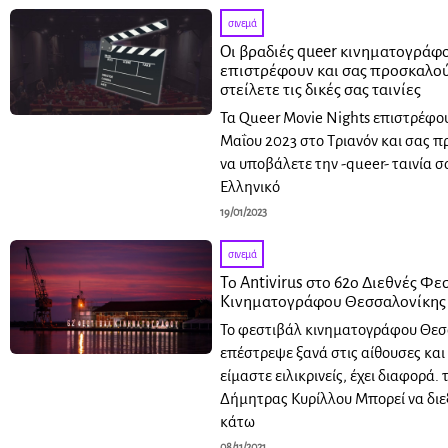
σινεμά
Οι βραδιές queer κινηματογράφ
επιστρέφουν και σας προσκαλού
στείλετε τις δικές σας ταινίες
Τα Queer Movie Nights επιστρέφου
Μαΐου 2023 στο Τριανόν και σας 
να υποβάλετε την -queer- ταινία σα
Ελληνικό
19/01/2023
σινεμά
Το Αntivirus στο 62ο Διεθνές Φε
Κινηματογράφου Θεσσαλονίκης
Το φεστιβάλ κινηματογράφου Θε
επέστρεψε ξανά στις αίθουσες και 
είμαστε ειλικρινείς, έχει διαφορά. 
Δήμητρας Κυρίλλου Μπορεί να διε
κάτω
08/11/2021