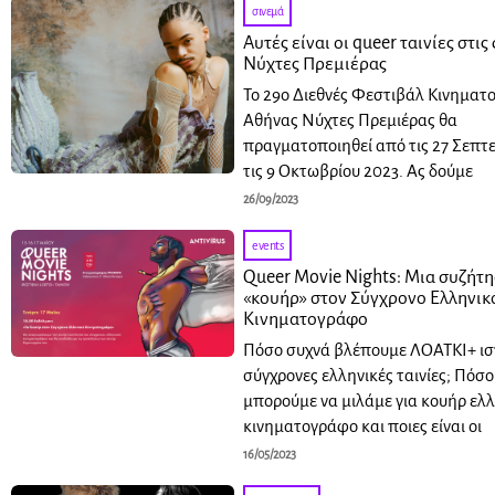
σινεμά
Αυτές είναι οι queer ταινίες στις
Νύχτες Πρεμιέρας
Το 29ο Διεθνές Φεστιβάλ Κινημα
Αθήνας Νύχτες Πρεμιέρας θα
πραγματοποιηθεί από τις 27 Σεπτ
τις 9 Οκτωβρίου 2023. Ας δούμε
26/09/2023
events
Queer Movie Nights: Μια συζήτη
«κουήρ» στον Σύγχρονο Ελληνικ
Κινηματογράφο
Πόσο συχνά βλέπουμε ΛΟΑΤΚΙ+ ιστ
σύγχρονες ελληνικές ταινίες; Πόσ
μπορούμε να μιλάμε για κουήρ ελ
κινηματογράφο και ποιες είναι οι
16/05/2023