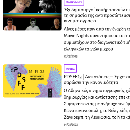
αφιερώματα
Έξι δημιουργοί κουήρ ταινιών σ
τη σημασία της αντιπροσώπευσ
κινηματογράφο
Λίγες μέρες πριν από την έναρξη 
Movie Nights συναντήσουμε τα ά
συμμετέχουν στο διαγωνιστικό τμ
ελληνικών ταινιών μικρού
12/05/2023
σινεμά
PDSFF23 | Αντιστάσεις – Έρχεται
σαρώσει την κανονικότητα
Ο Αθηναϊκός κινηματογραφικός χ
δημιουργίας και αντίστασης επεκτ
Συμπράττοντας με ανήσυχα πνεύ
Κωνσταντινούπολη, το Βελιγράδι, 
Ζάγκρεμπ, τη Λευκωσία, το Ντακ
14/03/2023