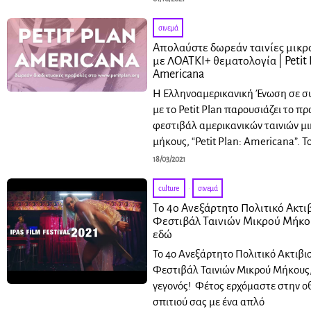
σινεμά
Απολαύστε δωρεάν ταινίες μικρ
με ΛΟΑΤΚΙ+ θεματολογία | Petit 
Americana
Η Ελληνοαμερικανική Ένωση σε σ
με το Petit Plan παρουσιάζει το π
φεστιβάλ αμερικανικών ταινιών μ
μήκους, “Petit Plan: Americana”. Τ
18/03/2021
culture
·
σινεμά
Το 4ο Ανεξάρτητο Πολιτικό Ακτι
Φεστιβάλ Ταινιών Μικρού Μήκου
εδώ
Το 4ο Ανεξάρτητο Πολιτικό Ακτιβι
Φεστιβάλ Ταινιών Μικρού Μήκους,
γεγονός! Φέτος ερχόμαστε στην ο
σπιτιού σας με ένα απλό