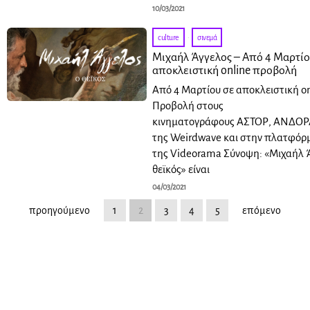
10/03/2021
culture
·
σινεμά
Μιχαήλ Άγγελος – Από 4 Μαρτίο
αποκλειστική online προβολή
Από 4 Μαρτίου σε αποκλειστική on
Προβολή στους
κινηματογράφους ΑΣΤΟΡ, ΑΝΔΟΡΑ,
της Weirdwave και στην πλατφόρ
της Videorama Σύνοψη: «Μιχαήλ 
θεϊκός» είναι
04/03/2021
προηγούμενο
1
2
3
4
5
επόμενο