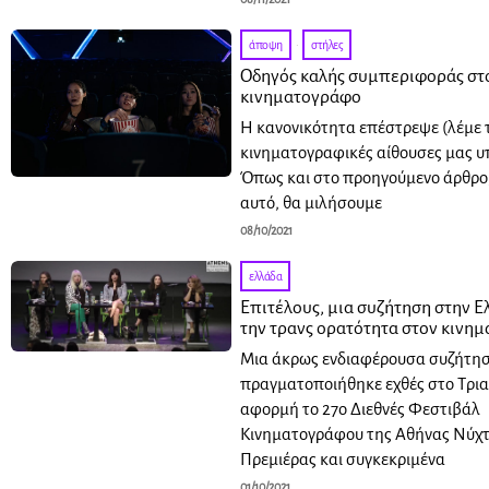
άποψη
·
στήλες
Οδηγός καλής συμπεριφοράς στ
κινηματογράφο
Η κανονικότητα επέστρεψε (λέμε τ
κινηματογραφικές αίθουσες μας υ
Όπως και στο προηγούμενο άρθρο, 
αυτό, θα μιλήσουμε
08/10/2021
ελλάδα
Επιτέλους, μια συζήτηση στην Ε
την τρανς ορατότητα στον κινη
Μια άκρως ενδιαφέρουσα συζήτη
πραγματοποιήθηκε εχθές στο Τρια
αφορμή το 27ο Διεθνές Φεστιβάλ
Κινηματογράφου της Αθήνας Νύχ
Πρεμιέρας και συγκεκριμένα
01/10/2021