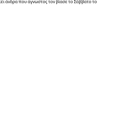
κέι άνδρα που άγνωστος τον βίασε το Σάββατο το