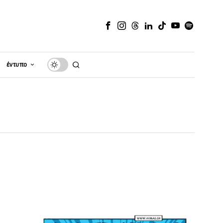
έντυπο