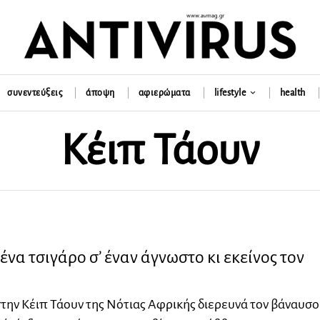
συνεντεύξεις
άποψη
αφιερώματα
lifestyle
health
Κέιπ Τάουν
να τσιγάρο σ’ έναν άγνωστο κι εκείνος τον
την Κέιπ Τάουν της Νότιας Αφρικής διερευνά τον βάναυσο