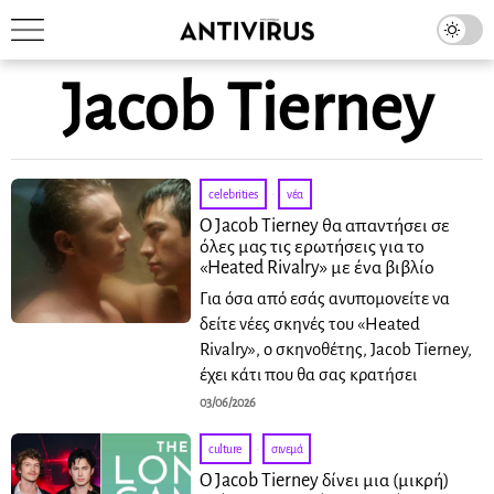
Jacob Tierney
celebrities
·
νέα
Ο Jacob Tierney θα απαντήσει σε
όλες μας τις ερωτήσεις για το
«Heated Rivalry» με ένα βιβλίο
Για όσα από εσάς ανυπομονείτε να
δείτε νέες σκηνές του «Heated
Rivalry», ο σκηνοθέτης, Jacob Tierney,
έχει κάτι που θα σας κρατήσει
03/06/2026
culture
·
σινεμά
Ο Jacob Tierney δίνει μια (μικρή)