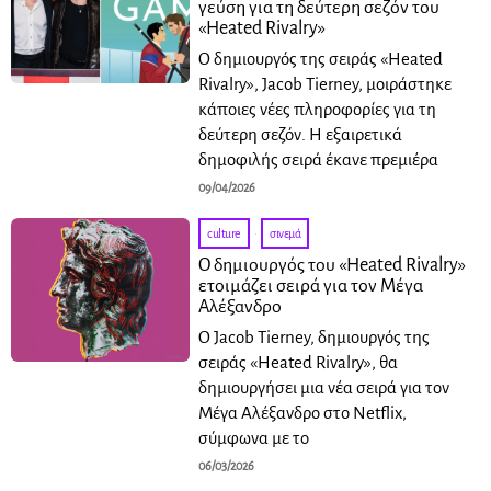
γεύση για τη δεύτερη σεζόν του
«Heated Rivalry»
Ο δημιουργός της σειράς «Heated
Rivalry», Jacob Tierney, μοιράστηκε
κάποιες νέες πληροφορίες για τη
δεύτερη σεζόν. Η εξαιρετικά
δημοφιλής σειρά έκανε πρεμιέρα
09/04/2026
culture
·
σινεμά
Ο δημιουργός του «Heated Rivalry»
ετοιμάζει σειρά για τον Μέγα
Αλέξανδρο
Ο Jacob Tierney, δημιουργός της
σειράς «Heated Rivalry», θα
δημιουργήσει μια νέα σειρά για τον
Μέγα Αλέξανδρο στο Netflix,
σύμφωνα με το
06/03/2026