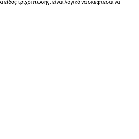
α είδος τριχόπτωσης, είναι λογικό να σκέφτεσαι να