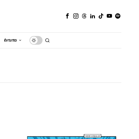
έντυπο