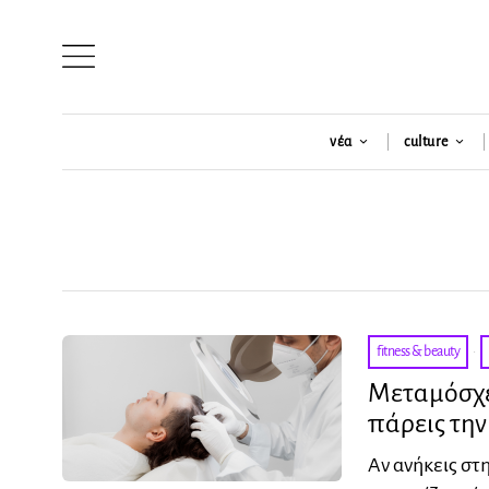
νέα
culture
fitness & beauty
·
Μεταμόσχευ
πάρεις τη
Αν ανήκεις στ