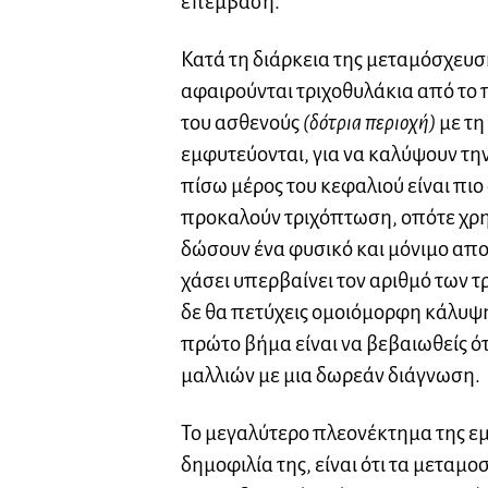
επέμβαση.
Κατά τη διάρκεια της μεταμόσχευση
αφαιρούνται τριχοθυλάκια από το 
του ασθενούς
(δότρια περιοχή)
με τη
εμφυτεύονται, για να καλύψουν τη
πίσω μέρος του κεφαλιού είναι πιο
προκαλούν τριχόπτωση, οπότε χρη
δώσουν ένα φυσικό και μόνιμο αποτ
χάσει υπερβαίνει τον αριθμό των τ
δε θα πετύχεις ομοιόμορφη κάλυψη
πρώτο βήμα είναι να βεβαιωθείς ό
μαλλιών με μια δωρεάν διάγνωση.
Το μεγαλύτερο πλεονέκτημα της εμ
δημοφιλία της, είναι ότι τα μεταμο