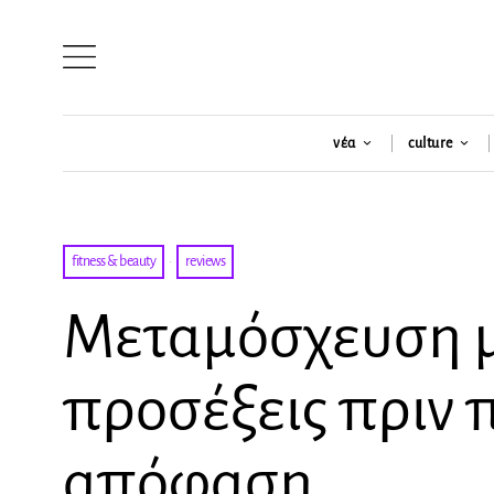
νέα
culture
fitness & beauty
·
reviews
Μεταμόσχευση μα
προσέξεις πριν π
απόφαση