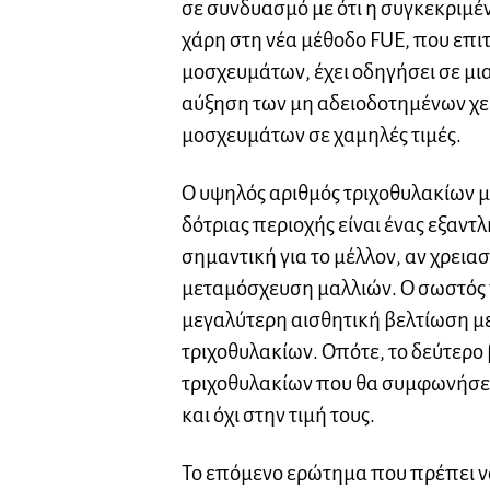
σε συνδυασμό με ότι η συγκεκριμέ
χάρη στη νέα μέθοδο FUE, που επι
μοσχευμάτων, έχει οδηγήσει σε μι
αύξηση των μη αδειοδοτημένων χ
μοσχευμάτων σε χαμηλές τιμές.
Ο υψηλός αριθμός τριχοθυλακίων μπ
δότριας περιοχής είναι ένας εξαντ
σημαντική για το μέλλον, αν χρεια
μεταμόσχευση μαλλιών. Ο σωστός γ
μεγαλύτερη αισθητική βελτίωση με
τριχοθυλακίων. Οπότε, το δεύτερο β
τριχοθυλακίων που θα συμφωνήσεις
και όχι στην τιμή τους.
Το επόμενο ερώτημα που πρέπει να 