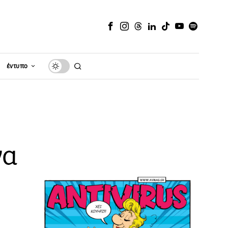
έντυπο
να