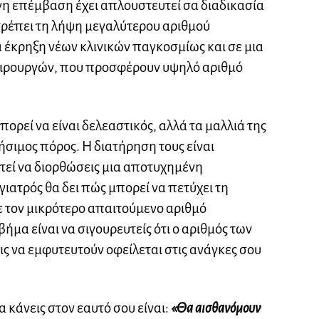
νη επέμβαση έχει απλουστευτεί σα διαδικασία
τρέπει τη λήψη μεγαλύτερου αριθμού
α έκρηξη νέων κλινικών παγκοσμίως και σε μια
ειρουργών, που προσφέρουν υψηλό αριθμό
ορεί να είναι δελεαστικός, αλλά τα μαλλιά της
λήσιμος πόρος. Η διατήρηση τους είναι
στεί να διορθώσεις μια αποτυχημένη
ιατρός θα δει πώς μπορεί να πετύχει τη
 τον μικρότερο απαιτούμενο αριθμό
ήμα είναι να σιγουρευτείς ότι ο αριθμός των
 να εμφυτευτούν οφείλεται στις ανάγκες σου
κάνεις στον εαυτό σου είναι:
«Θα αισθανόμουν