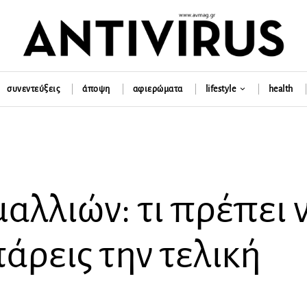
συνεντεύξεις
άποψη
αφιερώματα
lifestyle
health
λλιών: τι πρέπει 
άρεις την τελική