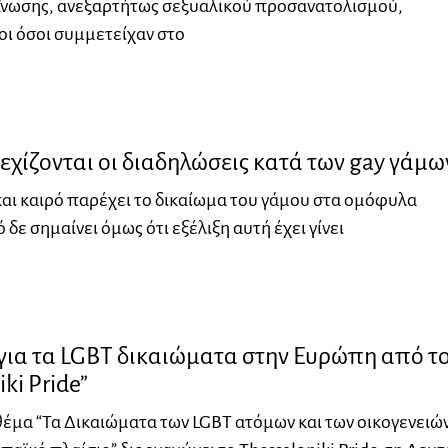
νωσης, ανεξαρτήτως σεξυαλικού προσανατολισμού,
ι όσοι συμμετείχαν στο
νεχίζονται οι διαδηλώσεις κατά των gay γάμω
και καιρό παρέχει το δικαίωμα του γάμου στα ομόφυλα
 δε σημαίνει όμως ότι εξέλιξη αυτή έχει γίνει
για τα LGBT δικαιώματα στην Ευρώπη από τ
ki Pride”
θέμα “Τα Δικαιώματα των LGBT ατόμων και των οικογενειώ