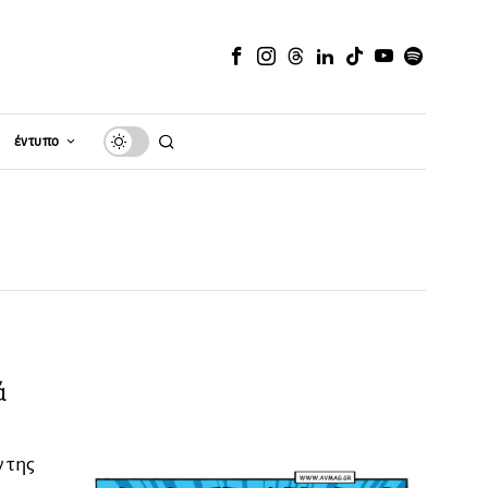
έντυπο
ά
 της