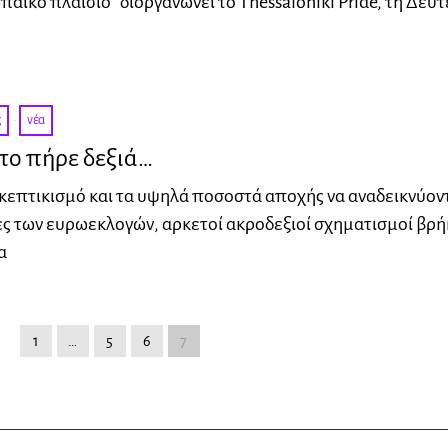
παϊκό πλαίσιο” διοργανώνει το Thessaloniki Pride, τη Δευ
ς
·
νέα
το πήρε δεξιά…
επτικισμό και τα υψηλά ποσοστά αποχής να αναδεικνύοντ
ές των ευρωεκλογών, αρκετοί ακροδεξιοί σχηματισμοί βρή
α
1
…
5
6
7