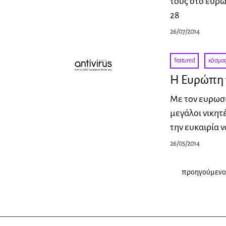
τους στο ευρω
28
26/07/2014
featured
·
κόσμο
Η Ευρώπη 
Με τον ευρωσκ
μεγάλοι νικητ
την ευκαιρία ν
26/05/2014
προηγούμενο