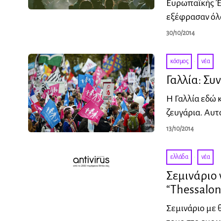
Ευρωπαϊκής Έ
εξέφρασαν όλο
30/10/2014
κόσμος
·
νέα
Γαλλία: Συ
Η Γαλλία εδώ 
ζευγάρια. Αυτό
13/10/2014
ελλάδα
·
νέα
Σεμινάριο 
“Thessaloni
Σεμινάριο με 