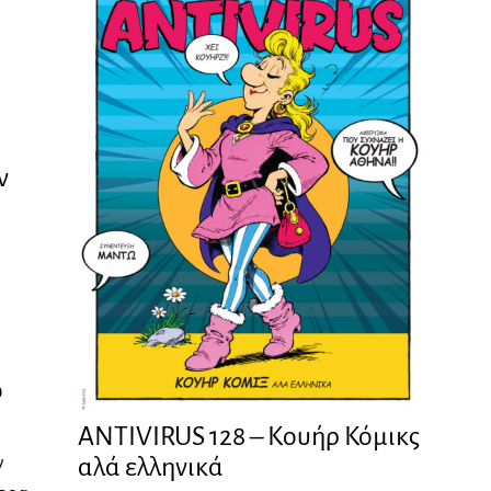
ν
ο
ANTIVIRUS 128 – Kουήρ Κόμικς
ν
αλά ελληνικά