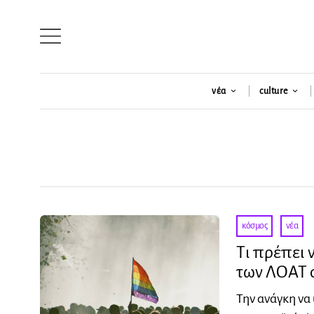
νέα
culture
κόσμος
·
νέα
Τι πρέπει 
των ΛΟΑΤ 
Την ανάγκη να