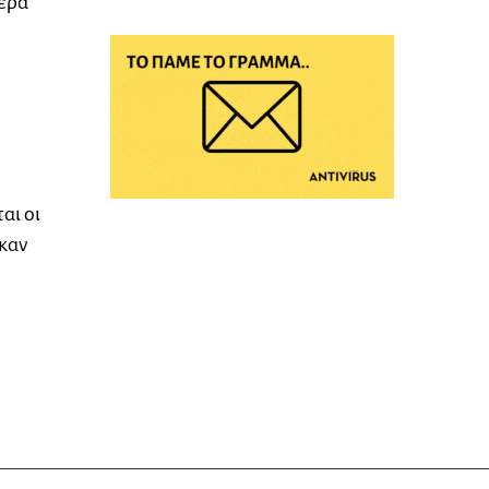
τερα
αι οι
καν