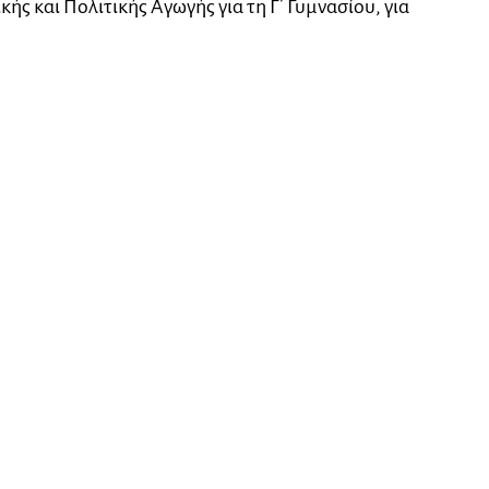
κής και Πολιτικής Αγωγής για τη Γ΄ Γυμνασίου, για