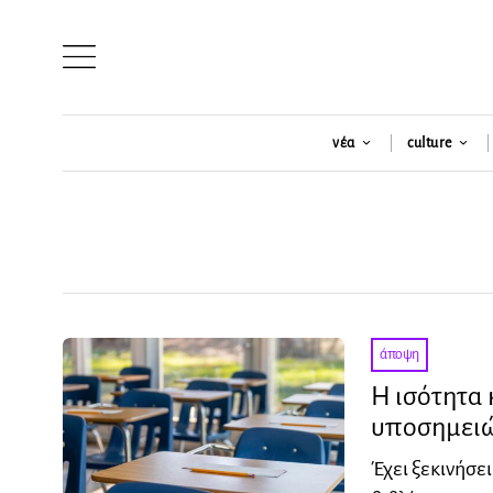
νέα
culture
άποψη
Η ισότητα 
υποσημειώσ
Έχει ξεκινήσε