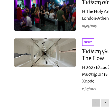
Έκθεση σύγ
Η The Holy Ar
London-Athens
07/09/2023
culture
Έκθεση γλ
The Flow
Η 2023 Ελευσί
Μυστήριο 118 
Χαράς
11/07/2023
1
2