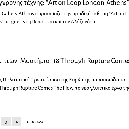
χρονης τέχνης: “Art on Loop London-Athens”
t Gallery Athens παρουσιάζει την ομαδική έκθεση “Art on 
” με guests τη Rena Tsan και τον Αλέξανδρο
υπτών: Μυστήριο 118 Through Rupture Come
ς Πολιτιστική Πρωτεύουσα της Ευρώπης παρουσιάζει το
Through Rupture Comes The Flow, το νέο γλυπτικό έργο τη
3
4
επόμενο