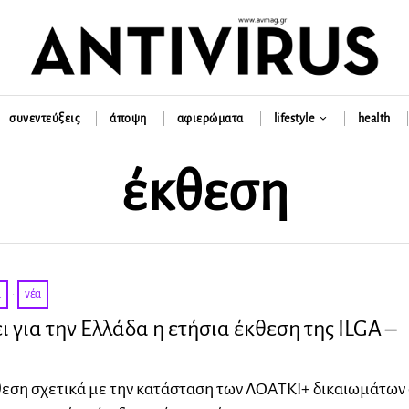
συνεντεύξεις
άποψη
αφιερώματα
lifestyle
health
έκθεση
α
·
νέα
ι για την Ελλάδα η ετήσια έκθεση της ILGA –
θεση σχετικά με την κατάσταση των ΛΟΑΤΚΙ+ δικαιωμάτων