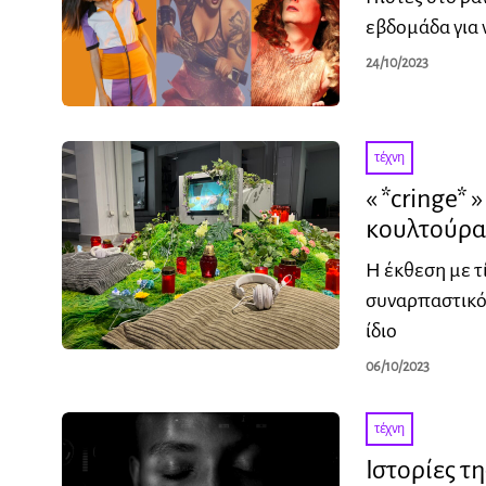
εβδομάδα για 
24/10/2023
τέχνη
« *cringe*
κουλτούρα
Η έκθεση με τ
συναρπαστικό 
ίδιο
06/10/2023
τέχνη
Ιστορίες τ