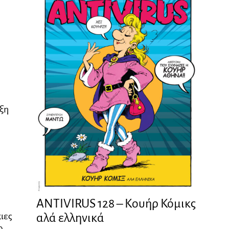
οξη
ANTIVIRUS 128 – Kουήρ Κόμικς
αλά ελληνικά
ιες