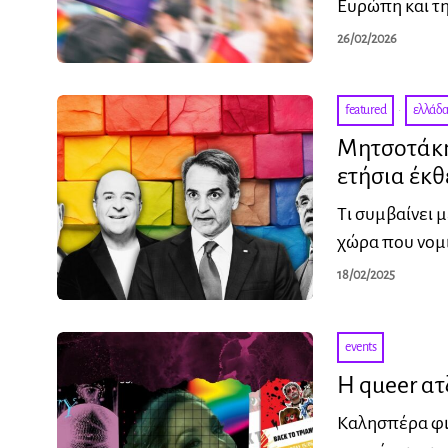
Ευρώπη και τη
26/02/2026
featured
·
ελλάδ
Μητσοτάκη
ετήσια έκθ
Τι συμβαίνει 
χώρα που νομι
18/02/2025
events
Η queer ατ
Καλησπέρα φι