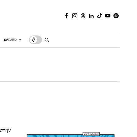
έντυπο
 στην