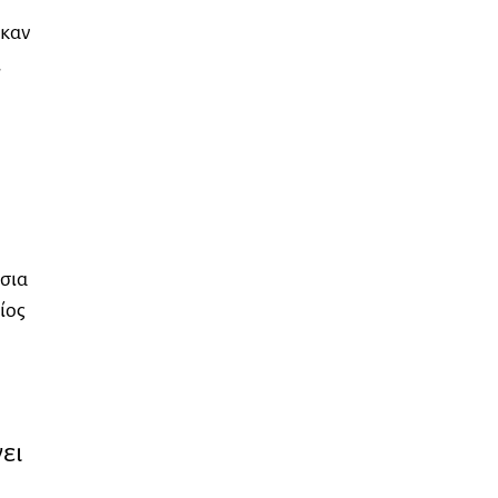
ηκαν
,
σια
ίος
ει