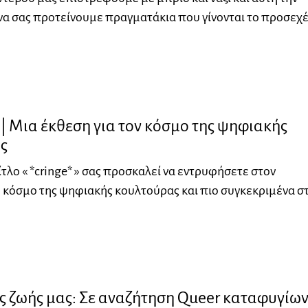
να σας προτείνουμε πραγματάκια που γίνονται το προσεχ
 » | Μια έκθεση για τον κόσμο της ψηφιακής
ς
ίτλο « *cringe* » σας προσκαλεί να εντρυφήσετε στον
κόσμο της ψηφιακής κουλτούρας και πιο συγκεκριμένα σ
ης ζωής μας: Σε αναζήτηση Queer καταφυγίων