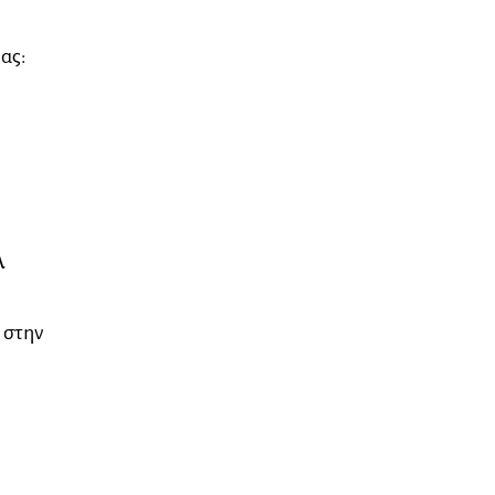
μας:
λ
 στην