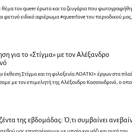
 θέμα τον queer έρωτα και τα ζευγάρια που φωτογραφήθ
αι φετινό ειδικό αφιέρωμα #queerlove του περιοδικού μας
ση για το «Στίγμα» με τον Αλέξανδρο
νό
 έκθεση Στίγμα και τη φιλοξενία ΛΟΑΤΚΙ+ έργων στα πλαί
σαμε με τον επιμελητή της Αλέξανδρο Κασσανδρινό, ο οπο
ζέντα της εβδομάδας: Ό,τι συμβαίνει ανεβαίν
ντεβού μας επιστρέφουμε με μπρίο και νάζι και αυτή την