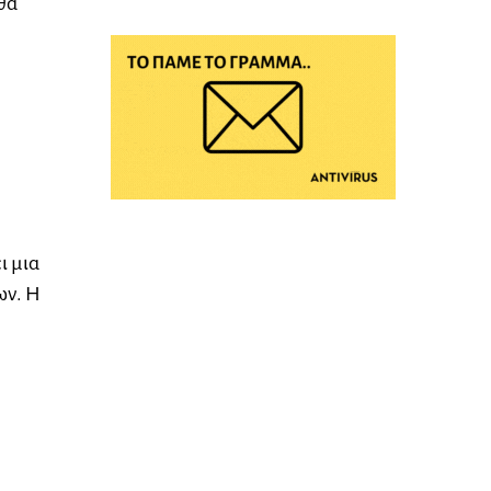
θα
ι μια
ων. Η