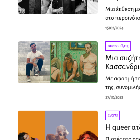
Μια έκθεση με
στο περσινό κ
15/02/2024
συνεντεύξεις
Μια συζήτη
Κασσανδρι
Με αφορμή την
της, συνομιλή
27/10/2023
events
Η queer ατ
Πιστές στο ρα