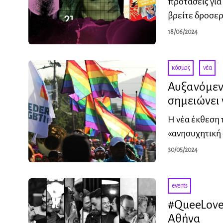
προτάσεις για
βρείτε δροσε
18/06/2024
κόσμος
·
νέα
Αυξανόμεν
σημειώνει 
Η νέα έκθεση 
«ανησυχητική
30/05/2024
events
#QueeLove:
Αθήνα