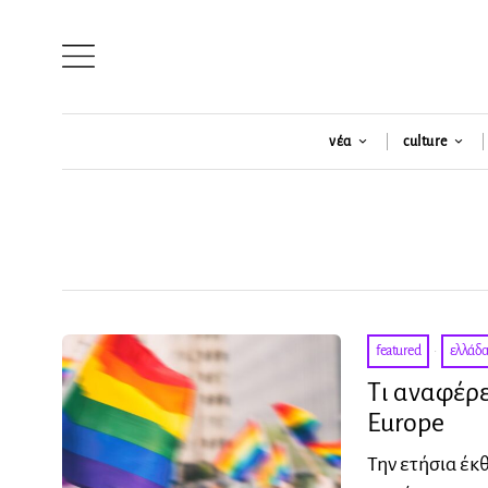
νέα
culture
featured
·
ελλάδ
Τι αναφέρε
Europe
Την ετήσια έκ