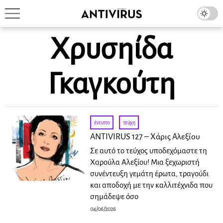
Χρυσηίδα
Γκαγκούτη
έντυπο
·
τεύχη
ANTIVIRUS 127 – Xάρις Αλεξίου
Σε αυτό το τεύχος υποδεχόμαστε τη
Χαρούλα Αλεξίου! Μια ξεχωριστή
συνέντευξη γεμάτη έρωτα, τραγούδι
και αποδοχή με την καλλιτέχνιδα που
σημάδεψε όσο
04/06/2026