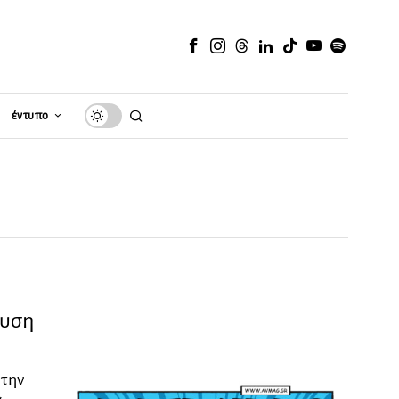
έντυπο
ευση
 την