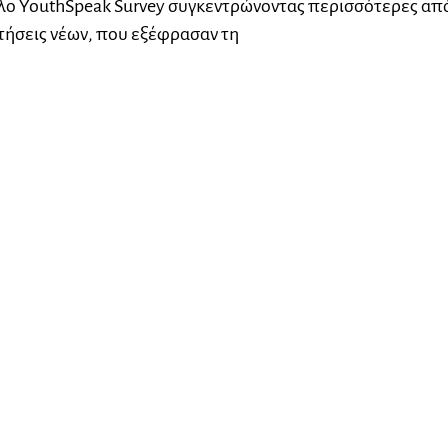
τλο YouthSpeak Survey συγκεντρώνοντας περισσότερες απ
ήσεις νέων, που εξέφρασαν τη