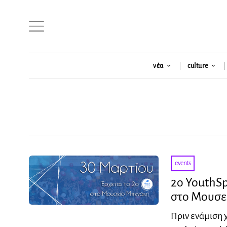
νέα
culture
events
2ο YouthS
στο Μουσε
Πριν ενάμιση 