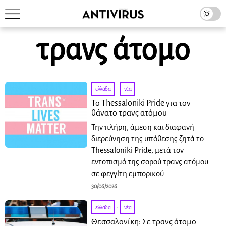
τρανς άτομο
ελλάδα
·
νέα
Το Thessaloniki Pride για τον
θάνατο τρανς ατόμου
Την πλήρη, άμεση και διαφανή
διερεύνηση της υπόθεσης ζητά το
Thessaloniki Pride, μετά τον
εντοπισμό της σορού τρανς ατόμου
σε φεγγίτη εμπορικού
30/06/2026
ελλάδα
·
νέα
Θεσσαλονίκη: Σε τρανς άτομο