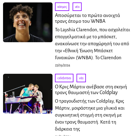
κόσμος
·
νέα
Αποσύρεται το πρώτο ανοιχτά
τρανς άτομο του WNBA
Το Layshia Clarendon, που ασχολείται
επαγγελματικά με το μπάσκετ,
ανακοίνωσε την αποχώρησή του από
την «Εθνική Ένωση Μπάσκετ
Γυναικών» (WNBA). Το Clarendon
23/09/2024
celebrities
·
νέα
Ο Κρις Μάρτιν ανέβασε στη σκηνή
τρανς θαυμαστή των Coldplay
Ο τραγουδιστής των Coldplay, Κρις
Μάρτιν, μοιράστηκε μια γλυκιά και
συγκινητική στιγμή στη σκηνή με
έναν τρανς θαυμαστή. Κατά τη
διάρκεια της