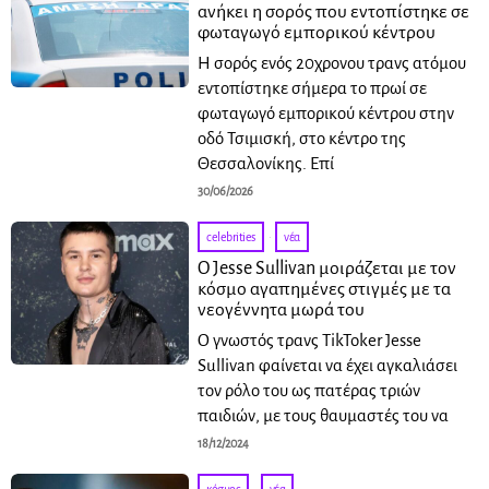
ανήκει η σορός που εντοπίστηκε σε
φωταγωγό εμπορικού κέντρου
Η σορός ενός 20χρονου τρανς ατόμου
εντοπίστηκε σήμερα το πρωί σε
φωταγωγό εμπορικού κέντρου στην
οδό Τσιμισκή, στο κέντρο της
Θεσσαλονίκης. Επί
30/06/2026
celebrities
·
νέα
Ο Jesse Sullivan μοιράζεται με τον
κόσμο αγαπημένες στιγμές με τα
νεογέννητα μωρά του
Ο γνωστός τρανς TikToker Jesse
Sullivan φαίνεται να έχει αγκαλιάσει
τον ρόλο του ως πατέρας τριών
παιδιών, με τους θαυμαστές του να
18/12/2024