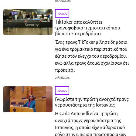
04/09/2024
κόσμος
TikToker αποκαλύπτει
τρανσφοβικό περιστατικό που
βίωσε σε αεροδρόμιο
Ένας τρανς TikToker μίλησε δημόσια
για ένα τρομακτικό περιστατικό που
έζησε στον έλεγχο του αεροδρομίου,
ενώ άλλα τρανς άτομα σχολίασαν ότι
πρόκειται
21/03/2024
κόσμος
Γνωρίστε την πρώτη ανοιχτά τρανς
γερουσιάστρια της Ισπανίας
Η Carla Antonelli είναι η πρώτη
ανοιχτά τρανς γερουσιάστρια της
Ισπανίας, η οποία είχε καθοριστικό
ρόλο στην ψήφιση πρωτοποριακών