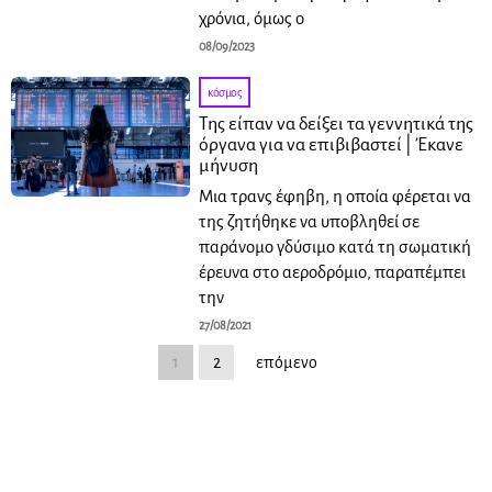
χρόνια, όμως ο
08/09/2023
κόσμος
Της είπαν να δείξει τα γεννητικά της
όργανα για να επιβιβαστεί | Έκανε
μήνυση
Μια τρανς έφηβη, η οποία φέρεται να
της ζητήθηκε να υποβληθεί σε
παράνομο γδύσιμο κατά τη σωματική
έρευνα στο αεροδρόμιο, παραπέμπει
την
27/08/2021
1
2
επόμενο