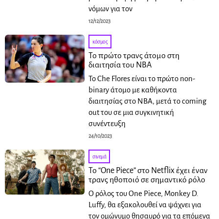
νόμων για τον
12/12/2023
κόσμος
Το πρώτο τρανς άτομο στη
διαιτησία του NBA
Το Che Flores είναι το πρώτο non-
binary άτομο με καθήκοντα
διαιτησίας στο NBA, μετά το coming
out του σε μια συγκινητική
συνέντευξη
24/10/2023
σινεμά
Το “One Piece” στο Netflix έχει έναν
τρανς ηθοποιό σε σημαντικό ρόλο
Ο ρόλος του One Piece, Monkey D.
Luffy, θα εξακολουθεί να ψάχνει για
τον ομώνυμο θησαυρό για τα επόμενα