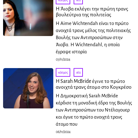
κόσμος
·
νέα
Η Άιοβα εκλέγει την πρώτη τρανς
βουλεύτρια της πολιτείας
Η Aime Wichtendah είναι το πρώτο
ανοιχτά τρανς μέλος της πολιτειακής
Βουλής των Αντιπροσώπων στην
Άιοβα. Η Wichtendahl, η οποία
έγραψε ιστορία
07/11/2024
κόσμος
·
νέα
Η Sarah McBride έγινε το πρώτο
ανοιχτά τρανς άτομο στο Κογκρέσο
Η Δημοκρατική Sarah McBride
κέρδισε τη μοναδική έδρα της Βουλής
των Αντιπροσώπων του Ντέλαγουερ
και έγινε το πρώτο ανοιχτά τρανς
άτομο που
06/11/2024