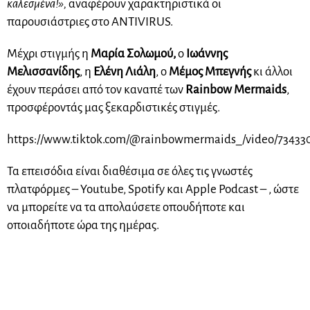
καλεσμένα!»,
αναφέρουν χαρακτηριστικά οι
παρουσιάστριες στο ANTIVIRUS.
Μέχρι στιγμής η
Μαρία Σολωμού,
ο
Ιωάννης
Μελισσανίδης
, η
Ελένη Λιάλη
, ο
Μέμος Μπεγνής
κι άλλοι
έχουν περάσει από τον καναπέ των
Rainbow Mermaids
,
προσφέροντάς μας ξεκαρδιστικές στιγμές.
https://www.tiktok.com/@rainbowmermaids_/video/73433
Τα επεισόδια είναι διαθέσιμα σε όλες τις γνωστές
πλατφόρμες – Youtube, Spotify και Apple Podcast – , ώστε
να μπορείτε να τα απολαύσετε οπουδήποτε και
οποιαδήποτε ώρα της ημέρας.