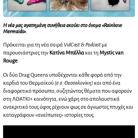
Η νέα μας αγαπημένη συνήθεια ακούει στο όνομα «Rainbow
Mermaids».
Πρόκειται για τη νέα σειρά
VidCast & Podcast
με
παρουσιάστριες την
Κατίνα Μπέλλα
και τη
Mystic van
Rouge
.
Οι δύο Drag Queens υποδέχονται κάθε φορά από την
καρδιά του Θερμαϊκού
(σ.σ. Θεσσαλονίκη)
και από ένα
διαφορετικό πρόσωπο, συζητώντας θέματα που αφορούν
στη ΛΟΑΤΚΙ+ κοινότητα, ενώ χάρη στο απολαυστικά
ανακριτικό τους ύφος ρίχνουν φως σε άγνωστες πτυχές και
καταγράφουν «ανείπωτες» ιστορίες τους.