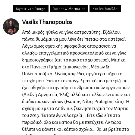
Mystic van Rouge
Rainbow Mermaids
Κατίνα Μπέλλα
Vasilis Thanopoulos
Από μικρός ήθελα να γίνω αστροναύτης. Εξάλλου,
πάντα θυμάμαι να μου λένε ότι "πετάω στα αστέρια".
Λόγω όμως σχετικής υψοφοβίας αποφάσισα να
αλλάξω επαγγελματικό προσανατολισμό και να γίνω
δημοσιογράφος (απ' το κακό στο χειρότερο), Μπήκα
στο Πάντειο (Τμήμα Επικοινωνίας, Μέσων &
Πολιτισμού) και λίγους καφέδες αργότερα πήρα το
πτυχίο μου. Έκτοτε το επαγγελματικό μου μετερίζι με
έχει οδηγήσει στην πόρτα ανθρωπιστικών οργανισμών
(Διεθνή Αμνηστία, Έλιξ) αλλά και πολλών έντυπων και
διαδικτυακών μέσων (Esquire, Nitro, Protagon, κλπ). Η
σχέση μου με το Antivirus ξεκίνησε τυχαία τον Μάρτιο
του 2013. Έκτοτε έγινε λατρεία... Είτε εδώ είτε στο
περιοδικό, όλο και κάπου θα με πετύχετε. Αν τώρα
θέλετε να κάνετε και κάποιο σχόλιο... θα με βρείτε στο