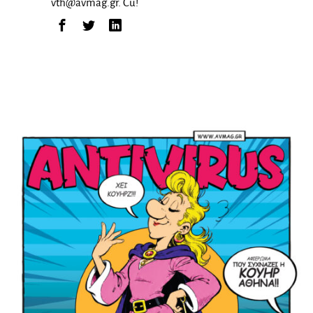
vth@avmag.gr
. Cu!