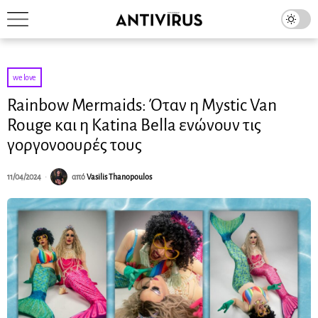
we love
Rainbow Mermaids: Όταν η Mystic Van
Rouge και η Katina Bella ενώνουν τις
γοργονοουρές τους
11/04/2024
από
Vasilis Thanopoulos