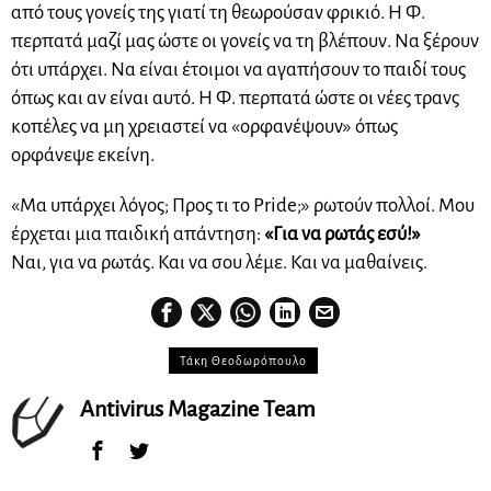
από τους γονείς της γιατί τη θεωρούσαν φρικιό. Η Φ.
περπατά μαζί μας ώστε οι γονείς να τη βλέπουν. Να ξέρουν
ότι υπάρχει. Να είναι έτοιμοι να αγαπήσουν το παιδί τους
όπως και αν είναι αυτό. Η Φ. περπατά ώστε οι νέες τρανς
κοπέλες να μη χρειαστεί να «ορφανέψουν» όπως
ορφάνεψε εκείνη.
«Μα υπάρχει λόγος; Προς τι το Pride;» ρωτούν πολλοί. Μου
έρχεται μια παιδική απάντηση:
«Για να ρωτάς εσύ!»
Ναι, για να ρωτάς. Και να σου λέμε. Και να μαθαίνεις.
Τάκη Θεοδωρόπουλο
Antivirus Magazine Team