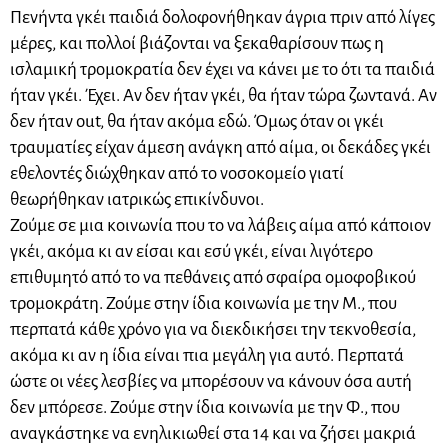
Πενήντα γκέι παιδιά δολοφονήθηκαν άγρια πριν από λίγες
μέρες, και πολλοί βιάζονται να ξεκαθαρίσουν πως η
ισλαμική τρομοκρατία δεν έχει να κάνει με το ότι τα παιδιά
ήταν γκέι. Έχει. Αν δεν ήταν γκέι, θα ήταν τώρα ζωντανά. Αν
δεν ήταν out, θα ήταν ακόμα εδώ. Όμως όταν οι γκέι
τραυματίες είχαν άμεση ανάγκη από αίμα, οι δεκάδες γκέι
εθελοντές διώχθηκαν από το νοσοκομείο γιατί
θεωρήθηκαν ιατρικώς επικίνδυνοι.
Ζούμε σε μια κοινωνία που το να λάβεις αίμα από κάποιον
γκέι, ακόμα κι αν είσαι και εσύ γκέι, είναι λιγότερο
επιθυμητό από το να πεθάνεις από σφαίρα ομοφοβικού
τρομοκράτη. Ζούμε στην ίδια κοινωνία με την Μ., που
περπατά κάθε χρόνο για να διεκδικήσει την τεκνοθεσία,
ακόμα κι αν η ίδια είναι πια μεγάλη για αυτό. Περπατά
ώστε οι νέες λεσβίες να μπορέσουν να κάνουν όσα αυτή
δεν μπόρεσε. Ζούμε στην ίδια κοινωνία με την Φ., που
αναγκάστηκε να ενηλικιωθεί στα 14 και να ζήσει μακριά