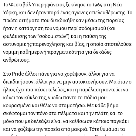
Το Φεστιβάλ Υπερηφάνειας ξεκίνησε το 1969 στη Νέα
Υόρκη, και δεν ήταν παρά ένας αγώνας απελευθέρωσης. Τα
πρώτα αιτήματα που διεκδικήθηκαν μέσω της πορείας
ήταν η κατάργηση του νόμου περί σοδομισμού (και
φυλάκισης των “σοδομιστών”) και η παύση της
αστυνομικής παρενόχλησης και βίας, η οποία αποτελούσε
νόμιμη καθημερινή πραγματικότητα για δεκάδες
ανθρώπους.
Στο Pride άλλοι πάνε για να χορέψουν, άλλοι για να
διεκδικήσουν, άλλοι για να μην αυτοκτονήσουν. Μα όταν ο
ήλιος έχει πια πέσει τελείως, και η παρέλαση κοντεύει να
κάνει τον κύκλο της, νιώθω πάντα τα πόδια μου
κουρασμένα και θέλω να σταματήσω. Με κάθε βήμα
σκέφτομαι τον πόνο στα πέλματα και την πλάτη και το
μόνο που με δελεάζει είναι να καθίσω σε κάποιο παγκάκι
και να χαζέψω την πορεία από μακριά. Τότε θυμάμαι τα