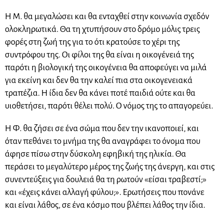
Η Μ. θα μεγαλώσει και θα ενταχθεί στην κοινωνία σχεδόν
ολοκληρωτικά. Θα τη χτυπήσουν στο δρόμο μόλις τρεις
φορές στη ζωή της για το ότι κρατούσε το χέρι της
συντρόφου της. Οι φίλοι της θα είναι η οικογένειά της
παρότι η βιολογική της οικογένεια θα αποφεύγει να μιλά
για εκείνη και δεν θα την καλεί πια στα οικογενειακά
τραπέζια. Η ίδια δεν θα κάνει ποτέ παιδιά ούτε και θα
υιοθετήσει, παρότι θέλει πολύ. Ο νόμος της το απαγορεύει.
Η Φ. θα ζήσει σε ένα σώμα που δεν την ικανοποιεί, και
όταν πεθάνει το μνήμα της θα αναγράφει το όνομα που
άφησε πίσω στην δύσκολη εφηβική της ηλικία. Θα
περάσει το μεγαλύτερο μέρος της ζωής της άνεργη, και στις
συνεντεύξεις για δουλειά θα τη ρωτούν «είσαι τραβεστί;»
και «έχεις κάνει αλλαγή φύλου;». Ερωτήσεις που πονάνε
και είναι λάθος, σε ένα κόσμο που βλέπει λάθος την ίδια.