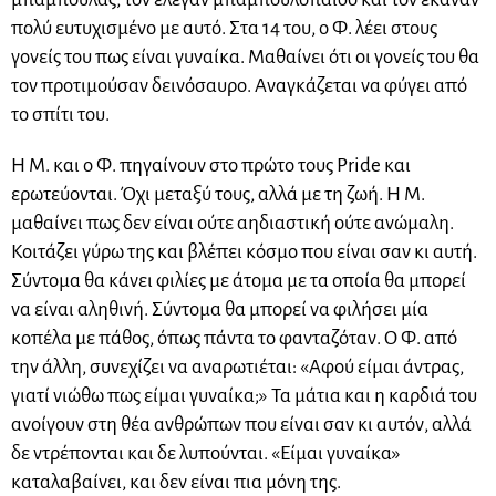
πολύ ευτυχισμένο με αυτό. Στα 14 του, ο Φ. λέει στους
γονείς του πως είναι γυναίκα. Μαθαίνει ότι οι γονείς του θα
τον προτιμούσαν δεινόσαυρο. Αναγκάζεται να φύγει από
το σπίτι του.
Η Μ. και ο Φ. πηγαίνουν στο πρώτο τους Pride και
ερωτεύονται. Όχι μεταξύ τους, αλλά με τη ζωή. Η Μ.
μαθαίνει πως δεν είναι ούτε αηδιαστική ούτε ανώμαλη.
Κοιτάζει γύρω της και βλέπει κόσμο που είναι σαν κι αυτή.
Σύντομα θα κάνει φιλίες με άτομα με τα οποία θα μπορεί
να είναι αληθινή. Σύντομα θα μπορεί να φιλήσει μία
κοπέλα με πάθος, όπως πάντα το φανταζόταν. Ο Φ. από
την άλλη, συνεχίζει να αναρωτιέται: «Αφού είμαι άντρας,
γιατί νιώθω πως είμαι γυναίκα;» Τα μάτια και η καρδιά του
ανοίγουν στη θέα ανθρώπων που είναι σαν κι αυτόν, αλλά
δε ντρέπονται και δε λυπούνται. «Είμαι γυναίκα»
καταλαβαίνει, και δεν είναι πια μόνη της.